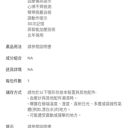
血壓偏高提示
心律不齊檢測
臂帶佩戴自檢
誤動作提示
30次記憶
高智能加壓技術
五年保用
產品用法
請參閱說明書
成分組合
NA
送貨詳情
NA
每包件數
1
儲存方式
請勿於以下情形存放本裝置與其他配件:
• 血壓計與其他配件潮濕時。
• 曝露在極端溫度、溼度、直射日光、多塵或腐蝕性氣
體(例如,漂白水)的地方。
• 可能遭受震動或撞擊的地方。
提示
請參閱說明書