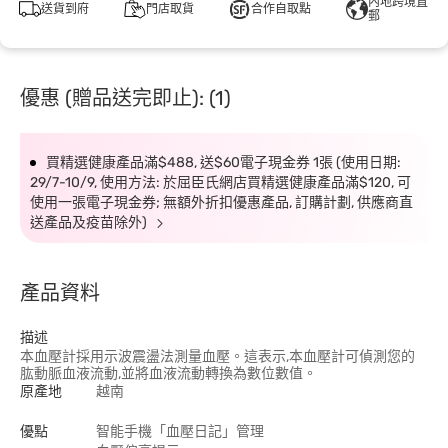
內地跨境直
送貨到府
門店取貨
合作自取點
郵
優惠 (贈品送完即止): (1)
買精選健康產品滿$488, 送$60電子現金券 1張 (使用日期:
29/7-10/9, 使用方法: 於屈臣氏網店買精選健康產品滿$120, 可
使用一張電子現金券; 無額外折扣優惠產品, 訂購計劃, 供應商直
送產品及疫苗除外)
產品資料
描述
本血壓計採用示波震盪法測量血壓。這表示,本血壓計可偵測您的
肱動脈血液流動,並將血液流動轉換為數位數值。
原產地
越南
優點
智能手機「血壓日記」管理