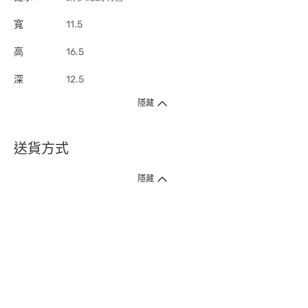
寬
11.5
高
16.5
深
12.5
隱藏
送貨方式
1. 送貨到府（受衛生署條例規管產品除外 ）
隱藏
訂單總額淨值滿$399免運費（商戶直送產品除外），選取「特快送」並於早
上9點至下午7點下單，最快30分鐘內送到​。
2. 門店取貨（商戶直送產品除外）
超過160間門市滿$50免費店取，選取「特快門店取貨」最快30分鐘可取貨。
3. 順豐智能櫃（受衛生署條例規管或商戶直送產品除外）
買滿$250免費順豐智能櫃自提點自取，服務範圍包括香港島、九龍、新界、
各大小屋邨、屋苑商場等。
4.內地跨境直郵
訂單總淨值滿$500免運費。