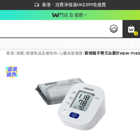
首次APP下單買滿$450 輸入 NEWAPP 即減$50
立即成為易賞錢會員盡享獨家優惠
香港．消費淨值滿HK$399免運費
門店 及 服務
0
免運費門市取貨，滿$250 合作自取點自取免運費，淨額消費滿$399，免費送貨上門！
首頁
/
保健
/
保健食品及維他命
/
心臟血管健康
/
歐姆龍手臂式血壓計HEM-7143