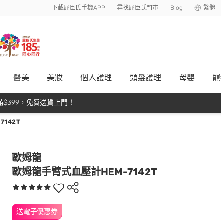
下載屈臣氏手機APP
尋找屈臣氏門市
Blog
繁體
醫美
美妝
個人護理
頭髮護理
母嬰
寵
$399，免費送貨上門！
142T
歐姆龍
歐姆龍手臂式血壓計HEM-7142T
送電子優惠券