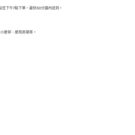
至下午7點下單，最快30分鐘內送到​。
大小屋邨、屋苑商場等。