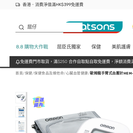
香港．消費淨值滿HK$399免運費
立即成為易賞錢會員盡享獨家優惠
首次APP下單買滿$450 輸入 NEWAPP 即減$50
生蠔BB
屈仔
8.8 購物大作戰
屈臣氏獨家
保健
美肌護膚
免運費門市取貨，滿$250 合作自取點自取免運費，淨額消費滿
首頁
/
保健
/
保健食品及維他命
/
心臟血管健康
/
歐姆龍手臂式血壓計HEM-7