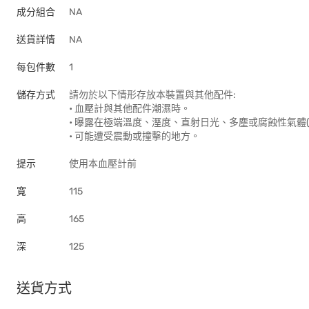
成分組合
NA
送貨詳情
NA
每包件數
1
儲存方式
請勿於以下情形存放本裝置與其他配件:
• 血壓計與其他配件潮濕時。
• 曝露在極端溫度、溼度、直射日光、多塵或腐蝕性氣體(
• 可能遭受震動或撞擊的地方。
提示
使用本血壓計前
寬
115
高
165
深
125
送貨方式