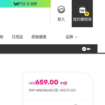
門店 及 服務
0
登入
我的購物袋
物
日用品
原箱優惠
品牌
659.00
HK$
91折
RRP
HK$732.00
(慳: HK$73.00)