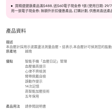
買精選健康產品滿$488, 送$60電子現金券 1張 (使用日期: 29/
用一張電子現金券; 無額外折扣優惠產品, 訂購計劃, 供應商直送產
產品資料
描述
本血壓計採用示波震盪法測量血壓。這表示,本血壓計可偵測您的肱動
原產地
越南
優點
智能手機「血壓日記」管理
血壓偏高提示
心律不齊檢測
臂帶佩戴自檢
誤動作提示
14次記憶
高智能加壓技術
五年保用
產品用法
請參閱說明書