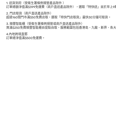
1. 送貨到府（受衛生署條例規管產品除外 ）
訂單總額淨值滿$399免運費（商戶直送產品除外），選取「特快送」並於早上9點
2. 門店取貨（商戶直送產品除外）
超過160間門市滿$50免費店取，選取「特快門店取貨」最快30分鐘可取貨。
3. 順豐智能櫃（受衛生署條例規管或商戶直送產品除外）
買滿$250免費順豐智能櫃自提點自取，服務範圍包括香港島、九龍、新界、各
4.內地跨境直郵
訂單總淨值滿$500免運費。