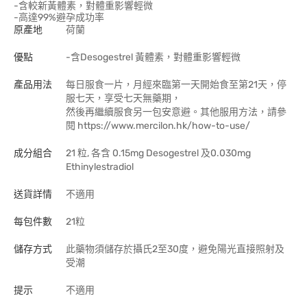
-含較新黃體素，對體重影響輕微
-高達99%避孕成功率
原產地
荷蘭
優點
-含Desogestrel 黃體素，對體重影響輕微
產品用法
每日服食一片，月經來臨第一天開始食至第21天，停
服七天，享受七天無藥期，
然後再繼續服食另一包安意避。其他服用方法，請參
閱 https://www.mercilon.hk/how-to-use/
成分組合
21 粒, 各含 0.15mg Desogestrel 及0.030mg
Ethinylestradiol
送貨詳情
不適用
每包件數
21粒
儲存方式
此藥物須儲存於攝氏2至30度，避免陽光直接照射及
受潮
提示
不適用