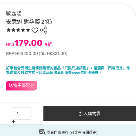
歐嘉隆
安意避 避孕藥 21粒
179.00
HK$
9折
RRP
HK$200.00
(慳: HK$21.00)
訂單包含受衛生署條例規管的產品「只限門店銷售」，請選擇「門店取貨」作
為送貨及付款方式。此產品無法享用滙豐easy信用卡優惠。
送電子優惠券
加入購物袋
查看門市庫存 (可能有時間誤差)