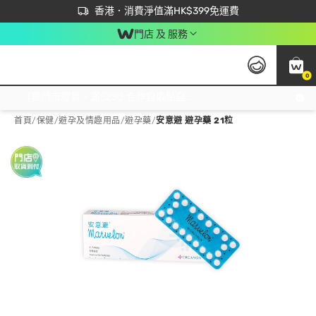
首次APP下單買滿$450 輸入 NEWAPP 即減$50
立即成為易賞錢會員盡享獨家優惠
香港．消費淨值滿HK$399免運費
門店 及 服務
0
免運費門市取貨，滿$250 合作自取點自取免運費，淨額消費滿$399，免費送貨上門！
首頁
/
保健
/
避孕及情趣用品
/
避孕藥
/
安意避 避孕藥 21粒