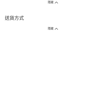
隱藏
送貨方式
1. 送貨到府（受衛生署條例規管產品除外 ）
隱藏
訂單總額淨值滿$399免運費（商戶直送產品除外），選取「特快送」並於早
上9點至下午7點下單，最快30分鐘內送到​。
2. 門店取貨（商戶直送產品除外）
超過160間門市滿$50免費店取，選取「特快門店取貨」最快30分鐘可取貨。
3. 順豐智能櫃（受衛生署條例規管或商戶直送產品除外）
買滿$250免費順豐智能櫃自提點自取，服務範圍包括香港島、九龍、新界、
各大小屋邨、屋苑商場等。
4.內地跨境直郵
訂單總淨值滿$500免運費。