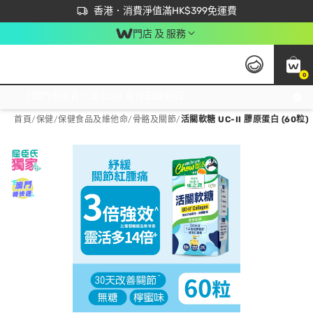
首次APP下單買滿$450 輸入 NEWAPP 即減$50
立即成為易賞錢會員盡享獨家優惠
香港．消費淨值滿HK$399免運費
門店 及 服務
0
免運費門市取貨，滿$250 合作自取點自取免運費，淨額消費滿$399，免費送貨上門！
首頁
/
保健
/
保健食品及維他命
/
骨骼及關節
/
活關軟糖 UC-II 膠原蛋白 (60粒)