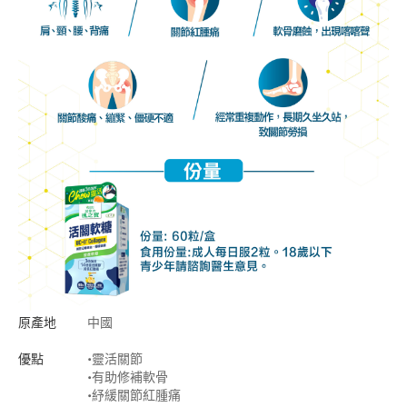
原產地
中國
優點
•靈活關節
•有助修補軟骨
•紓緩關節紅腫痛