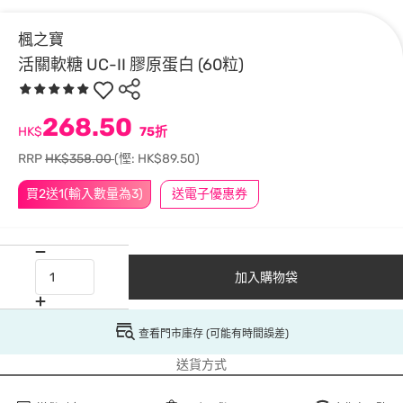
楓之寶
活關軟糖 UC-II 膠原蛋白 (60粒)
268.50
HK$
75折
RRP
HK$358.00
(慳: HK$89.50)
買2送1(輸入數量為3)
送電子優惠券
加入購物袋
查看門市庫存 (可能有時間誤差)
送貨方式