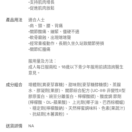
•支持肌肉增長
•促進肌肉放鬆
產品用法
適合人士
•肩、頸、腰、背痛
•關節酸痛、繃緊、僵硬不適
•軟骨磨蝕，出現喀喀聲
•經常重複動作，長期久坐久站致關節勞損
•關節紅腫痛
服用量及方法：
成人每日服兩粒。18歲以下青少年服用前請諮詢醫生
意見。
成分組合
增體劑(異麥芽寡糖)、甜味劑(麥芽糖醇糖漿)、蒸餾
水、膠凝劑(果膠)、 關節綜合配方 (UC-II® 非變性II型
膠原蛋白、豌豆分離蛋白、檸檬酸鎂)、酸度調 節劑
(檸檬酸、DL-蘋果酸)、 上光劑(椰子油、巴西棕櫚蠟)
、穩定劑(檸檬酸鈉)、天然檸蜜調味料、色素(果蔬汁)
、抗結劑(木薯澱粉) 。
送貨詳情
NA