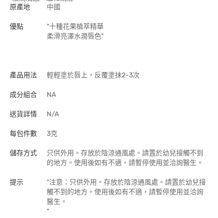
原產地
中國
優點
"十種花果植萃精華
柔滑亮澤水潤唇色"
產品用法
輕輕塗於唇上，反覆塗抹2-3次
成分組合
NA
送貨詳情
N/A
每包件數
3克
儲存方式
只供外用。存放於陰涼通風處。請置於幼兒接觸不到
的地方。使用後如有不適，請暫停使用並洽詢醫生。
提示
"注意：只供外用。存放於陰涼通風處。請置於幼兒接
觸不到的地方。使用後如有不適，請暫停使用並洽詢
醫生。
"