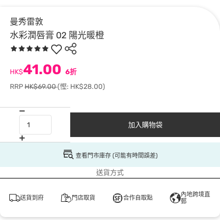
曼秀雷敦
水彩潤唇膏 02 陽光暖橙
41.00
HK$
6折
RRP
HK$69.00
(慳: HK$28.00)
加入購物袋
查看門市庫存 (可能有時間誤差)
送貨方式
內地跨境直
送貨到府
門店取貨
合作自取點
郵