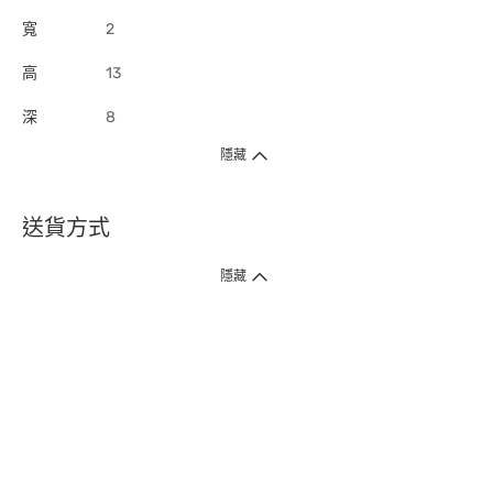
寬
2
高
13
深
8
隱藏
送貨方式
1. 送貨到府（受衛生署條例規管產品除外 ）
隱藏
訂單總額淨值滿$399免運費（商戶直送產品除外），選取「特快送」並於早
上9點至下午7點下單，最快30分鐘內送到​。
2. 門店取貨（商戶直送產品除外）
超過160間門市滿$50免費店取，選取「特快門店取貨」最快30分鐘可取貨。
3. 順豐智能櫃（受衛生署條例規管或商戶直送產品除外）
買滿$250免費順豐智能櫃自提點自取，服務範圍包括香港島、九龍、新界、
各大小屋邨、屋苑商場等。
4.內地跨境直郵
訂單總淨值滿$500免運費。