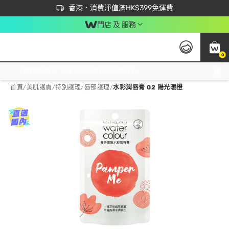
首次APP下單買滿$450 輸入 NEWAPP 即減$50
立即成為易賞錢會員盡享獨家優惠
香港．消費淨值滿HK$399免運費
門店 及 服務
0
免運費門市取貨，滿$250 合作自取點自取免運費，淨額消費滿$399，免費送貨上門！
首頁
/
美肌護膚
/
特別護理
/
唇部護理
/
水彩潤唇膏 02 陽光暖橙