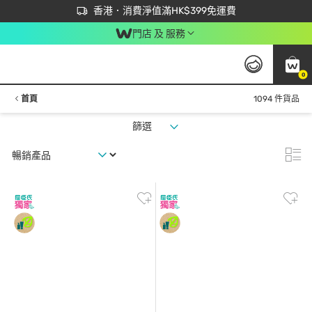
首次APP下單買滿$450 輸入 NEWAPP 即減$50
立即成為易賞錢會員盡享獨家優惠
香港．消費淨值滿HK$399免運費
門店 及 服務
0
首頁
1094 件貨品
篩選