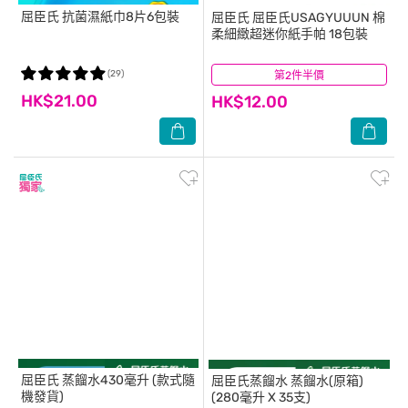
屈臣氏
抗菌濕紙巾8片6包裝
屈臣氏
屈臣氏USAGYUUUN 棉
柔細緻超迷你紙手帕 18包裝
(29)
第2件半價
(208)
HK$21.00
HK$12.00
屈臣氏
蒸餾水430毫升 (款式隨
屈臣氏蒸餾水
蒸餾水(原箱)
機發貨)
(280毫升 X 35支)