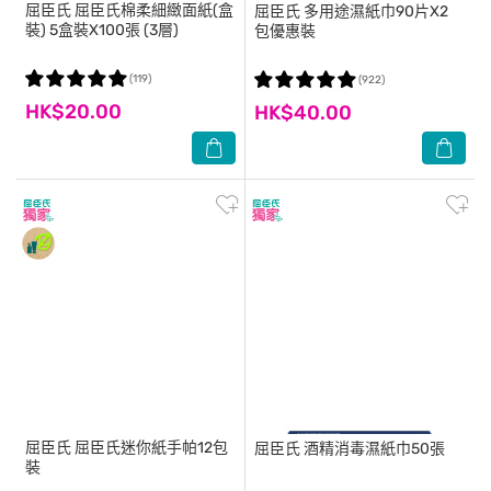
屈臣氏
屈臣氏棉柔細緻面紙(盒
屈臣氏
多用途濕紙巾90片X2
裝) 5盒裝X100張 (3層)
包優惠裝
(119)
(922)
HK$20.00
HK$40.00
屈臣氏
屈臣氏迷你紙手帕12包
屈臣氏
酒精消毒濕紙巾50張
裝