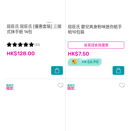
屈臣氏
屈臣氏 [優惠套裝] 三摺
屈臣氏
嬰兒爽身粉味迷你紙手
式抹手紙 16包
帕10包裝
(33)
易賞錢會員優惠
(48)
HK$128.00
HK$7.50
HK$6.90