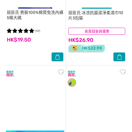
屈臣氏
男裝100%棉質免洗內褲
屈臣氏
冰涼抗菌潔淨柔濕巾10
5條大碼
片3包裝
(48)
易賞錢會員優惠
(13)
HK$19.50
HK$26.90
HK$22.90