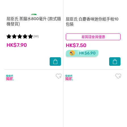
屈臣氏
蒸餾水800毫升 (款式隨
屈臣氏
白麝香味迷你紙手帕10
機發貨)
包裝
(99)
易賞錢會員優惠
(40)
HK$7.90
HK$7.50
HK$6.90