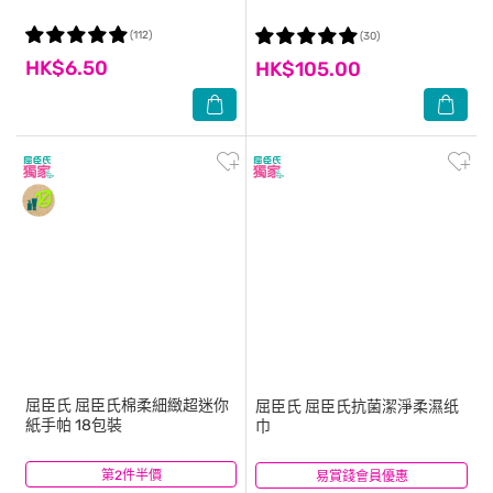
(112)
(30)
HK$6.50
HK$105.00
屈臣氏
屈臣氏棉柔細緻超迷你
屈臣氏
屈臣氏抗菌潔淨柔濕纸
紙手帕 18包裝
巾
第2件半價
(174)
易賞錢會員優惠
(40)