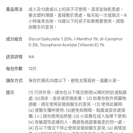
產品用法
成人及12歲或以上的孩子可使用。清潔並抹乾患處，
撕去塑料薄膜，直接敷於患處。每天貼一次或兩次。8
小時後來去除。12歲以下的孩子如果需要使用，請徵
詢醫生的意見。
成分組合
Glycol Salicylate 1.25%, l-Menthol 1%, dl-Camphor
0.3%, Tocopherol Acetate (Vitamin E) 1%
送貨詳情
NA
每包件數
12片
儲存方式
保存於攝氏25度以下，避免太陽直射。遠離火源。
提示
(1) 只供外用。請勿在以下情況使用(a)眼的附近或黏膜
處; (b)濕疹、皮疹或受損皮膚。 (2) 如果你對外用藥物
過敏，請在使用前徵詢醫生的意見。(3) 使用此藥時:
(a) 按醫生囑咐使用; (b)避免和眼睛、黏膜或皮疹處接
觸; ( c ) 請勿使用加熱墊; (d) 小孩應在成人指導下使用;
(e) 有敏感性皮膚的人，應避免過度重複塗於同一處。
(4) 在以下情況下停止使用並徵詢醫生意見: (a) 病情加