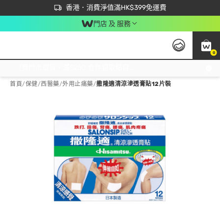
首次APP下單買滿$450 輸入 NEWAPP 即減$50
立即成為易賞錢會員盡享獨家優惠
香港．消費淨值滿HK$399免運費
門店 及 服務
0
免運費門市取貨，滿$250 合作自取點自取免運費，淨額消費滿$399，免費送貨上門！
首頁
/
保健
/
西醫藥
/
外用止痛藥
/
撒隆適清涼滲透膏貼12片裝