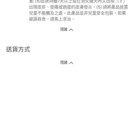
重; (b)症狀持續7天以上或在消失幾天內又出現 ; ( c )
出現皮疹、發癢或過度的皮膚發炎。(5) 請將產品放置
兒童不能觸及之處。此產品並非兒童安全包裝。如果
被誤吞食，請馬上求治。
隱藏
送貨方式
1. 送貨到府（受衛生署條例規管產品除外 ）
隱藏
訂單總額淨值滿$399免運費（商戶直送產品除外），選取「特快送」並於早
上9點至下午7點下單，最快30分鐘內送到​。
2. 門店取貨（商戶直送產品除外）
超過160間門市滿$50免費店取，選取「特快門店取貨」最快30分鐘可取貨。
3. 順豐智能櫃（受衛生署條例規管或商戶直送產品除外）
買滿$250免費順豐智能櫃自提點自取，服務範圍包括香港島、九龍、新界、
各大小屋邨、屋苑商場等。
4.內地跨境直郵
訂單總淨值滿$500免運費。