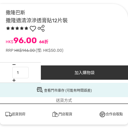
撒隆巴斯
撒隆適清涼滲透膏貼12片裝
96.00
HK$
66折
RRP
HK$146.00
(慳: HK$50.00)
加入購物袋
查看門市庫存 (可能有時間誤差)
送貨方式
送貨到府
門店取貨
合作自取點