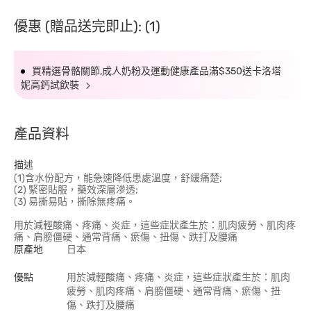
優惠 (贈品送完即止): (1)
買精選骨骼關節,成人奶粉及運動健康產品滿$350送卡洛塔
妮高鈣試飲裝
產品資料
描述
(1)含水份配方，能急速降低患處溫度，舒緩痛楚;
(2) 緊密貼服，藥效深層滲透;
(3) 易撕易貼，撕除無疼痛。
用於減輕酸痛、疼痛、炎症，這些症狀產生於：肌肉疲勞、肌肉疼
痛、肩膀僵硬、通常背痛、瘀傷、扭傷、跌打及腰痛
原產地
日本
優點
用於減輕酸痛、疼痛、炎症，這些症狀產生於：肌肉
疲勞、肌肉疼痛、肩膀僵硬、通常背痛、瘀傷、扭
傷、跌打及腰痛