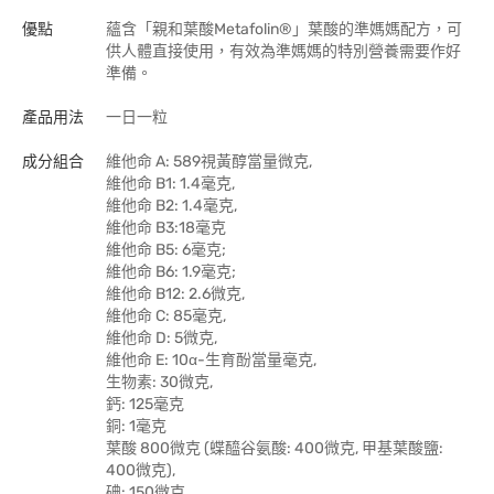
優點
蘊含「親和葉酸Metafolin®」葉酸的準媽媽配方，可
供人體直接使用，有效為準媽媽的特別營養需要作好
準備。
產品用法
一日一粒
成分組合
維他命 A: 589視黃醇當量微克,
維他命 B1: 1.4毫克,
維他命 B2: 1.4毫克,
維他命 B3:18毫克
維他命 B5: 6毫克;
維他命 B6: 1.9毫克;
維他命 B12: 2.6微克,
維他命 C: 85毫克,
維他命 D: 5微克,
維他命 E: 10α-生育酚當量毫克,
生物素: 30微克,
鈣: 125毫克
銅: 1毫克
葉酸 800微克 (蝶醯谷氨酸: 400微克, 甲基葉酸鹽:
400微克),
碘: 150微克,