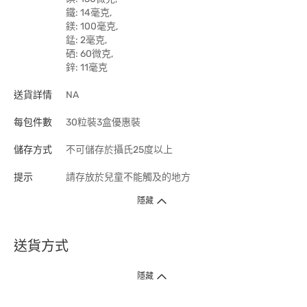
鐵: 14毫克,
鎂: 100毫克,
錳: 2毫克,
硒: 60微克,
鋅: 11毫克
送貨詳情
NA
每包件數
30粒裝3盒優惠裝
儲存方式
不可儲存於攝氏25度以上
提示
請存放於兒童不能觸及的地方
隱藏
送貨方式
1. 送貨到府（受衛生署條例規管產品除外 ）
隱藏
訂單總額淨值滿$399免運費（商戶直送產品除外），選取「特快送」並於早
上9點至下午7點下單，最快30分鐘內送到​。