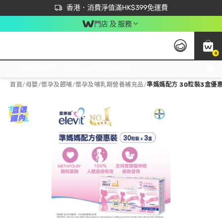
首次APP下單買滿$450 輸入 NEWAPP 即減$50
立即成為易賞錢會員盡享獨家優惠
香港．消費淨值滿HK$399免運費
門店 及 服務
0
免運費門市取貨，滿$250 合作自取點自取免運費，淨額消費滿$399，免費送貨上門！
首頁
/
母嬰
/
懷孕及餵哺
/
懷孕及哺乳期營養補充品
/
準媽媽配方 30粒裝3盒優