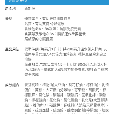
原產地
新加坡
優點
優質蛋白，有助維持肌肉質量
鈣質，有助支持 骨骼健康
含維他命A、B6及鋅：防禦免疫元素
含葉酸及維他命B6：腦部運作重要營養
照顧您的心臟健康
產品用法
標準沖調 (每毫升1千卡): 將200毫升溫水倒入杯內, 以
罐內平量匙加入4匙倍力加營養素, 攪拌直至粉末完全
溶解
較高熱量沖調(每毫升1.5千卡): 將180毫升溫水倒入杯
內, 以罐內平量匙加入6匙倍力加營養素, 攪拌直至粉末
完全溶解
成分組合
麥芽糊精、植物油(大豆油、葵花籽油、棕櫚油)、乳清
蛋白、蔗糖、大豆蛋白分離物、寡果糖、磷酸鈣、檸
檬酸鉀、氯化鎂、磷酸鉀、碳酸鈣、氫氧化鉀、磷酸
鈉、檸檬酸鈉、氯化鈉、氯化膽鹼、乳化劑(大豆卵磷
脂)、維他命C、碳酸鉀、調味料(人造及天然雲呢嗱)、
肌醇、硫酸亞鐵、硫酸鋅、酸度調節劑(檸檬酸)、煙酰