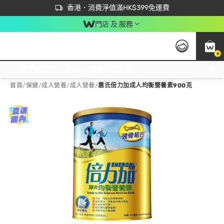
首次APP下單買滿$450 輸入 NEWAPP 即減$50
立即成為易賞錢會員盡享獨家優惠
香港．消費淨值滿HK$399免運費
門店 及 服務
0
免運費門市取貨，滿$250 合作自取點自取免運費，淨額消費滿$399，免費送貨上門！
首頁
/
保健
/
成人營養
/
成人營養
/
惠氏倍力加成人均衡營養素900克