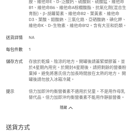
胺、維他命E、D-泛酸鈣、硫酸銅、硫酸錳、維他命
B1、維他命B6、維他命A棕櫚酸酯、抗氧化劑(混合生
育酚)、β-胡蘿蔔素、維他命B2、葉黃素、維他命
D3、葉酸、鉬酸鈉、三氯化鉻、亞硒酸鈉、碘化鉀、
維他命K、D-生物素、維他命B12。含有大豆和奶類。
送貨詳情
NA
每包件數
1
儲存方式
存放於乾燥、陰涼的地方。開罐後請蓋緊塑膠蓋，並
於4星期內用完。於開封4星期後，請把剩餘的營養粉
棄掉。避免將惠氏倍力加長時間放在太熱的地方。 開
罐後請勿放入冰箱冷藏。
提示
倍力加即沖均衡營養素不適用於兒童。不是用作母乳
替代品。倍力加即沖均衡營養素不能用作靜脈營養。
隱藏
送貨方式