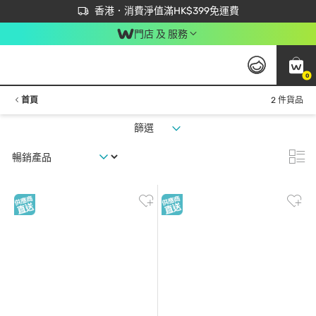
首次APP下單買滿$450 輸入 NEWAPP 即減$50
立即成為易賞錢會員盡享獨家優惠
香港．消費淨值滿HK$399免運費
門店 及 服務
0
首頁
2 件貨品
篩選