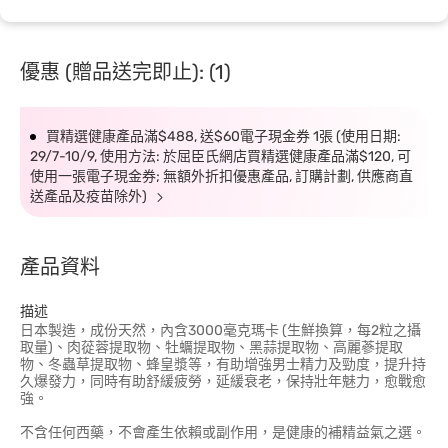
優惠 (贈品送完即止): (1)
買精選健康產品滿$488, 送$60電子現金券 1張 (使用日期:
29/7-10/9, 使用方法: 於屈臣氏網店買精選健康產品滿$120, 可
使用一張電子現金券; 無額外折扣優惠產品, 訂購計劃, 供應商直
送產品及疫苗除外)
產品資料
描述
日本製造，成份天然，內含3000毫克瑪卡 (生鮮換算，每2粒之攝
取量)、肉蓯蓉提取物、牡蠣提取物、黑蒜提取物、高麗蔘提取
物、冬蟲草提取物、蜂皇漿等，有助增強男士精力及勁度，提升持
久爆發力，同時有助舒緩疲勞，延緩衰老，保持壯年魅力，愈戰愈
強。
不含任何西藥，不會產生依賴或副作用，是健康的補精益氣之選。