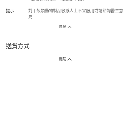
提示
對甲殼類動物製品敏感人士不宜服用或請諮詢醫生意
見。
隱藏
送貨方式
1. 送貨到府（受衛生署條例規管產品除外 ）
隱藏
訂單總額淨值滿$399免運費（商戶直送產品除外），選取「特快送」並於早
上9點至下午7點下單，最快30分鐘內送到​。
2. 門店取貨（商戶直送產品除外）
超過160間門市滿$50免費店取，選取「特快門店取貨」最快30分鐘可取貨。
3. 順豐智能櫃（受衛生署條例規管或商戶直送產品除外）
買滿$250免費順豐智能櫃自提點自取，服務範圍包括香港島、九龍、新界、
各大小屋邨、屋苑商場等。
4.內地跨境直郵
訂單總淨值滿$500免運費。