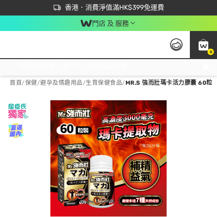
首次APP下單買滿$450 輸入 NEWAPP 即減$50
立即成為易賞錢會員盡享獨家優惠
香港．消費淨值滿HK$399免運費
門店 及 服務
0
免運費門市取貨，滿$250 合作自取點自取免運費，淨額消費滿$399，免費送貨上門！
首頁
/
保健
/
避孕及情趣用品
/
生育保健食品
/
MR.S 強而壯瑪卡活力膠囊 60粒