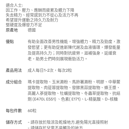
適合人士:
因工作、壓力、應酬而疲累及體力下降
失去精力、經常感到力不從心及活力不再
希望提升運動之持久力及耐力
堅硬度及爆發力不足
原產地
德國
優點
有助全面改善男性機能，增強體力、精力及勁度，激
發慾望；更有助促進新陳代謝及血液循環，爆發能量
及提高持久力；同時對抗疲勞，滋補強身，延緩衰
老，助男士們時刻展現衝勁活力。
產品用法
成人每日1-2次，每次2粒
成分組合
瑪卡提取物、玉米澱粉、馬鈴薯澱粉、明膠、中華鱉
提取物、肉蓯蓉提取物、發酵黑蒜提取物、蜂王漿、
高麗人蔘提取物、牡蠣提取物、冬蟲草提取物、抗結
劑 (E470i, E551) 、色素( E171)、L-精氨酸、D-核糖
每包件數
60粒
儲存方式
- 請存放於陰涼及乾燥地方,避免陽光直接照射
- 請儲存於兒童不易觸及的地方