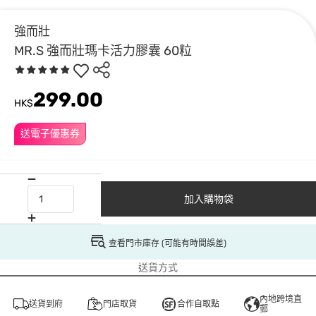
強而壯
MR.S 強而壯瑪卡活力膠囊 60粒
299.00
HK$
送電子優惠券
加入購物袋
查看門市庫存 (可能有時間誤差)
送貨方式
內地跨境直
送貨到府
門店取貨
合作自取點
郵