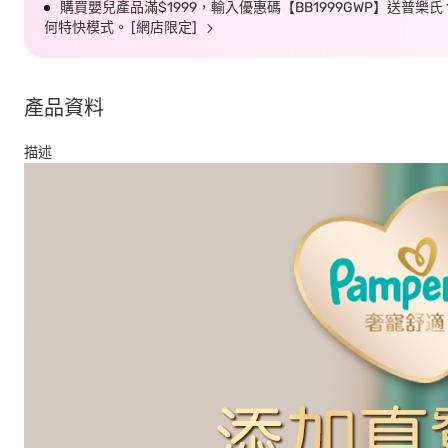
購買嬰兒產品滿$1999，輸入優惠碼【BB1999GWP】送普樂氏
何特快模式。 [網店限定]
產品資料
描述