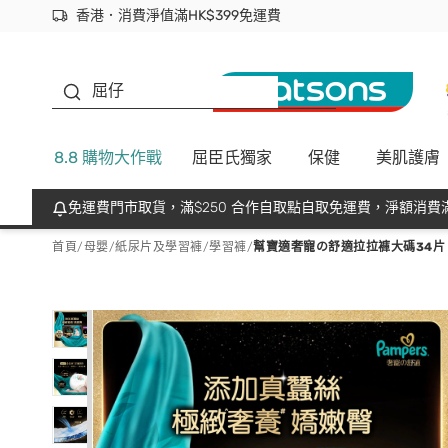
香港．消費淨值滿HK$399免運費
立即成為易賞錢會員盡享獨家優惠
首次APP下單買滿$450 輸入 NEWAPP 即減$50
生蠔BB
屈仔
8.8 購物大作戰
屈臣氏獨家
保健
美肌護膚
免運費門市取貨，滿$250 合作自取點自取免運費，淨額消費滿
首頁
/
母嬰
/
紙尿片及學習褲
/
學習褲
/
幫寶適奢寵の舒適拉拉褲大碼34片