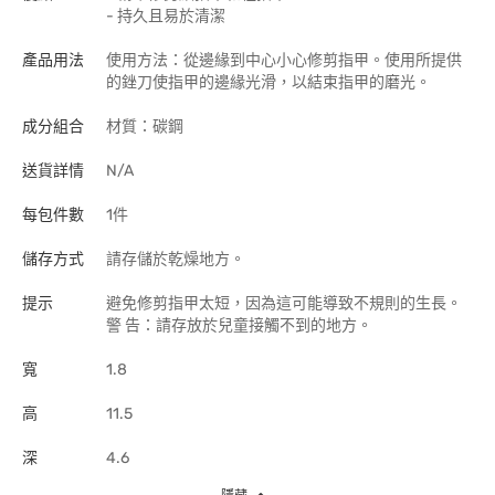
- 持久且易於清潔
產品用法
使用方法：從邊緣到中心小心修剪指甲。使用所提供
的銼刀使指甲的邊緣光滑，以結束指甲的磨光。
成分組合
材質：碳鋼
送貨詳情
N/A
每包件數
1件
儲存方式
請存儲於乾燥地方。
提示
避免修剪指甲太短，因為這可能導致不規則的生長。
警 告：請存放於兒童接觸不到的地方。
寬
1.8
高
11.5
深
4.6