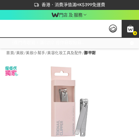
首次APP下單買滿$450 輸入 NEWAPP 即減$50
立即成為易賞錢會員盡享獨家優惠
香港．消費淨值滿HK$399免運費
門店 及 服務
0
免運費門市取貨，滿$250 合作自取點自取免運費，淨額消費滿$399，免費送貨上門！
首頁
/
美妝
/
美妝小幫手
/
美容化妆工具及配件
/
腳甲鉗