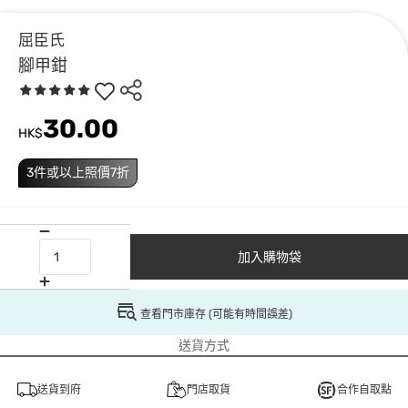
屈臣氏
腳甲鉗
30.00
HK$
3件或以上照價7折
加入購物袋
查看門市庫存 (可能有時間誤差)
送貨方式
送貨到府
門店取貨
合作自取點