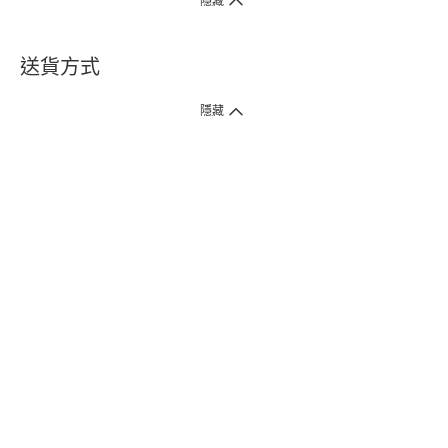
隱藏
送貨方式
1. 送貨到府（受衛生署條例規管產品除外 ）
隱藏
訂單總額淨值滿$399免運費（商戶直送產品除外），選取「特快送」並於早
上9點至下午7點下單，最快30分鐘內送到​。
2. 門店取貨（商戶直送產品除外）
超過160間門市滿$50免費店取，選取「特快門店取貨」最快30分鐘可取貨。
3. 順豐智能櫃（受衛生署條例規管或商戶直送產品除外）
買滿$250免費順豐智能櫃自提點自取，服務範圍包括香港島、九龍、新界、
各大小屋邨、屋苑商場等。
4.內地跨境直郵
訂單總淨值滿$500免運費。