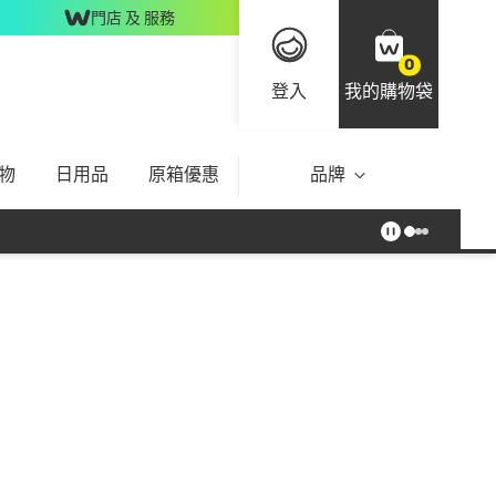
門店 及 服務
0
登入
我的購物袋
物
日用品
原箱優惠
品牌