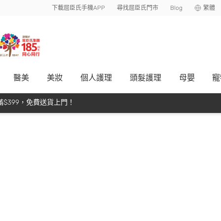
下載屈臣氏手機APP
尋找屈臣氏門市
Blog
繁體
醫美
美妝
個人護理
頭髮護理
母嬰
寵
$399，免費送貨上門！