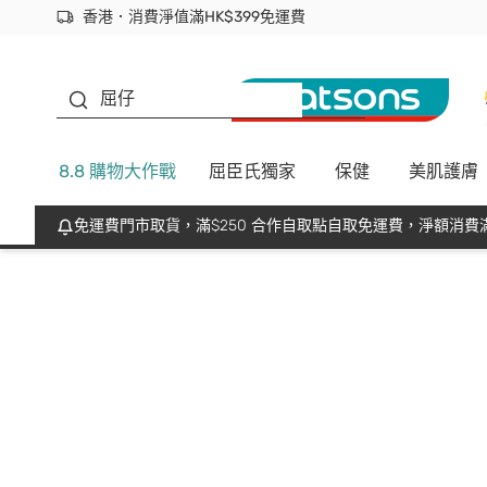
香港．消費淨值滿HK$399免運費
立即成為易賞錢會員盡享獨家優惠
首次APP下單買滿$450 輸入 NEWAPP 即減$50
生蠔BB
屈仔
8.8 購物大作戰
屈臣氏獨家
保健
美肌護膚
免運費門市取貨，滿$250 合作自取點自取免運費，淨額消費滿