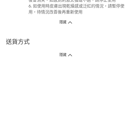
後會消失。如感到刺激太強或不適，請停止使用
6. 如使用時皮膚出現乾燥感或泛紅的情況，請暫停使
用，待情況改善後再重新使用
隱藏
送貨方式
1. 送貨到府（受衛生署條例規管產品除外 ）
隱藏
訂單總額淨值滿$399免運費（商戶直送產品除外），選取「特快送」並於早
上9點至下午7點下單，最快30分鐘內送到​。
2. 門店取貨（商戶直送產品除外）
超過160間門市滿$50免費店取，選取「特快門店取貨」最快30分鐘可取貨。
3. 順豐智能櫃（受衛生署條例規管或商戶直送產品除外）
買滿$250免費順豐智能櫃自提點自取，服務範圍包括香港島、九龍、新界、
各大小屋邨、屋苑商場等。
4.內地跨境直郵
訂單總淨值滿$500免運費。