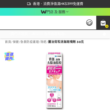
首次APP下單買滿$450 輸入 NEWAPP 即減$50
立即成為易賞錢會員盡享獨家優惠
香港．消費淨值滿HK$399免運費
門店 及 服務
0
免運費門市取貨，滿$250 合作自取點自取免運費，淨額消費滿$399，免費送貨上門！
首頁
/
保健
/
急救防疫護理
/
除疤
/
麗治背粒消無瑕噴劑 30克