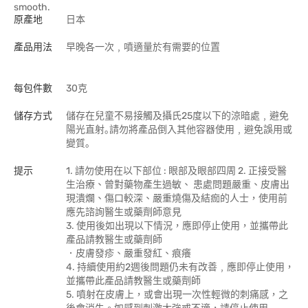
smooth.
原產地
日本
產品用法
早晚各一次﹐噴適量於有需要的位置
每包件數
30克
儲存方式
儲存在兒童不易接觸及攝氏25度以下的涼暗處﹐避免
陽光直射｡請勿將產品倒入其他容器使用﹐避免誤用或
變質｡
提示
1. 請勿使用在以下部位 : 眼部及眼部四周 2. 正接受醫
生治療、曾對藥物產生過敏、 患處問題嚴重、皮膚出
現潰爛、傷口較深、嚴重燒傷及結痂的人士，使用前
應先諮詢醫生或藥劑師意見
3. 使用後如出現以下情況，應即停止使用，並攜帶此
產品請教醫生或藥劑師
．皮膚發疹、嚴重發紅、痕癢
4. 持續使用約2週後問題仍未有改善﹐應即停止使用，
並攜帶此產品請教醫生或藥劑師
5. 噴射在皮膚上，或會出現一次性輕微的刺痛感，之