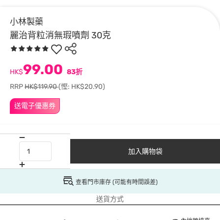
小林製藥
麗治背粒消無瑕噴劑 30克
99.00
HK$
83折
RRP
HK$119.90
(慳: HK$20.90)
送電子優惠券
加入購物袋
查看門市庫存 (可能有時間誤差)
送貨方式