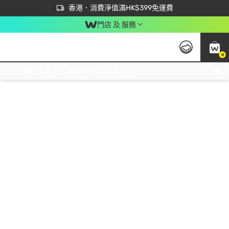
首次APP下單買滿$450 輸入 NEWAPP 即減$50
立即成為易賞錢會員盡享獨家優惠
香港．消費淨值滿HK$399免運費
門店 及 服務
0
免運費門市取貨，滿$250 合作自取點自取免運費，淨額消費滿$399，免費送貨上門！