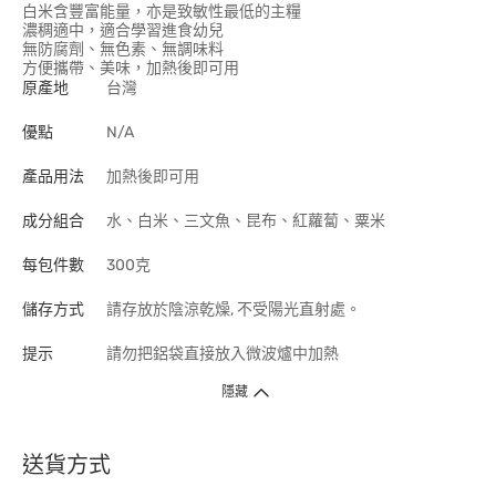
白米含豐富能量，亦是致敏性最低的主糧
濃稠適中，適合學習進食幼兒
無防腐劑、無色素、無調味料
方便攜帶、美味，加熱後即可用
原產地
台灣
優點
N/A
產品用法
加熱後即可用
成分組合
水、白米、三文魚、昆布、紅蘿蔔、粟米
每包件數
300克
儲存方式
請存放於陰涼乾燥, 不受陽光直射處。
提示
請勿把鋁袋直接放入微波爐中加熱
隱藏
送貨方式