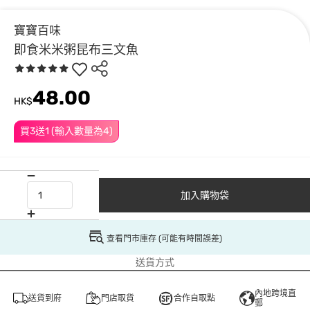
寶寶百味
即食米米粥昆布三文魚
48.00
HK$
買3送1 (輸入數量為4)
加入購物袋
查看門市庫存 (可能有時間誤差)
送貨方式
內地跨境直
送貨到府
門店取貨
合作自取點
郵