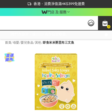
首次APP下單買滿$450 輸入 NEWAPP 即減$50
立即成為易賞錢會員盡享獨家優惠
香港．消費淨值滿HK$399免運費
門店 及 服務
0
免運費門市取貨，滿$250 合作自取點自取免運費，淨額消費滿$399，免費送貨上門！
首頁
/
母嬰
/
嬰兒食品
/
其他
/
即食米米粥昆布三文魚