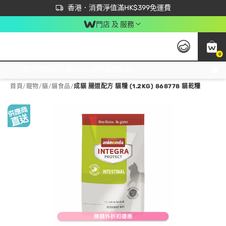
首次APP下單買滿$450 輸入 NEWAPP 即減$50
立即成為易賞錢會員盡享獨家優惠
香港．消費淨值滿HK$399免運費
門店 及 服務
0
免運費門市取貨，滿$250 合作自取點自取免運費，淨額消費滿$399，免費送貨上門！
首頁
/
寵物
/
貓
/
貓食品
/
成貓 腸道配方 貓糧 (1.2KG) 868778 貓乾糧