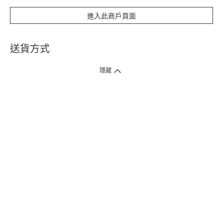
進入此商戶頁面
送貨方式
1. 送貨到府（受衛生署條例規管產品除外 ）
隱藏
訂單總額淨值滿$399免運費（商戶直送產品除外），選取「特快送」並於早
上9點至下午7點下單，最快30分鐘內送到​。
2. 門店取貨（商戶直送產品除外）
超過160間門市滿$50免費店取，選取「特快門店取貨」最快30分鐘可取貨。
3. 順豐智能櫃（受衛生署條例規管或商戶直送產品除外）
買滿$250免費順豐智能櫃自提點自取，服務範圍包括香港島、九龍、新界、
各大小屋邨、屋苑商場等。
4.內地跨境直郵
訂單總淨值滿$500免運費。