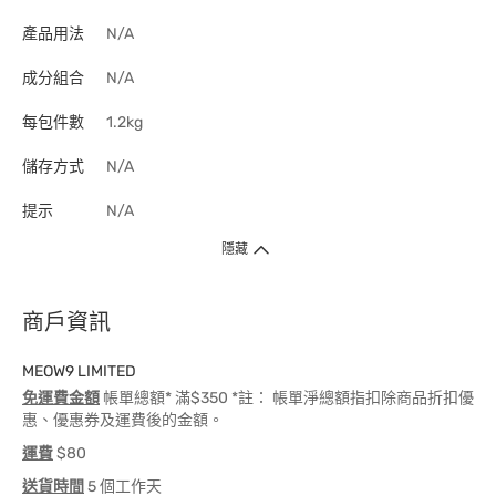
產品用法
N/A
成分組合
N/A
每包件數
1.2kg
儲存方式
N/A
提示
N/A
隱藏
商戶資訊
MEOW9 LIMITED
免運費金額
帳單總額* 滿$350 *註： 帳單淨總額指扣除商品折扣優
惠、優惠券及運費後的金額。
運費
$80
送貨時間
5 個工作天