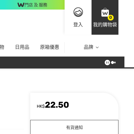
門店 及 服務
0
登入
我的購物袋
物
日用品
原箱優惠
品牌
22.50
HK$
有貨通知