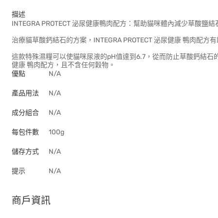
描述
INTEGRA PROTECT 泌尿健康鴨肉配方：幫助貓咪體內減少草酸鹽
治療貓草酸鈣結石的方案，INTEGRA PROTECT 泌尿健康 鴨肉
這款特殊濕糧可以使貓咪尿液的pH值達到6.7，從而防止草酸鈣結石的形成
健康 鴨肉配方，且不含任何穀物。
優點
N/A
產品用法
N/A
成分組合
N/A
每包件數
100g
儲存方式
N/A
提示
N/A
商戶資訊