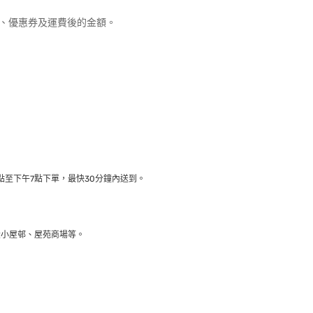
優惠、優惠券及運費後的金額。
至下午7點下單，最快30分鐘內送到​。
大小屋邨、屋苑商場等。