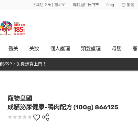
下載屈臣氏手機APP
尋找屈臣氏門市
Blog
繁體
醫美
美妝
個人護理
頭髮護理
母嬰
寵
$399，免費送貨上門！
寵物皇國
成貓泌尿健康-鴨肉配方 (100g) 866125