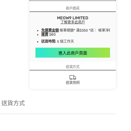
商戶資訊
MEOW9 LIMITED
了解更多此商戶
免運費金額
帳單總額* 滿$350 *註： 帳單淨總額指扣
運費
$80
送貨時間
: 5 個工作天
進入此商戶頁面
送貨方式
送貨到府
送貨方式