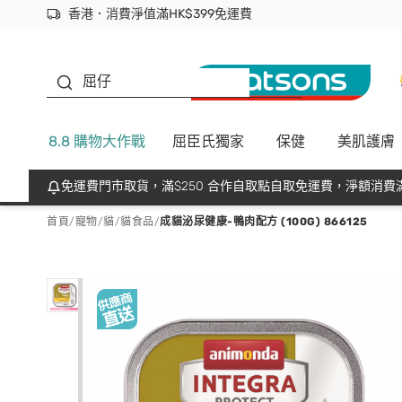
香港．消費淨值滿HK$399免運費
立即成為易賞錢會員盡享獨家優惠
首次APP下單買滿$450 輸入 NEWAPP 即減$50
生蠔BB
屈仔
8.8 購物大作戰
屈臣氏獨家
保健
美肌護膚
免運費門市取貨，滿$250 合作自取點自取免運費，淨額消費滿
首頁
/
寵物
/
貓
/
貓食品
/
成貓泌尿健康-鴨肉配方 (100G) 866125