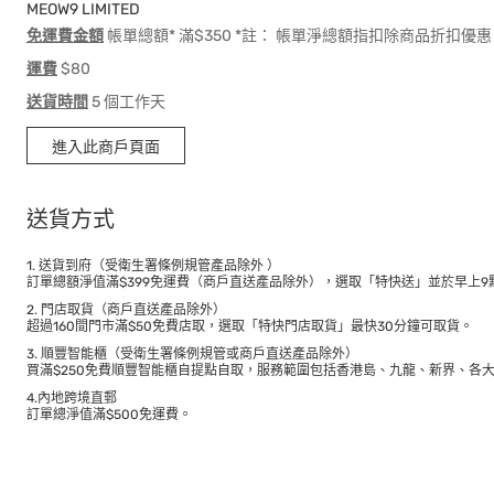
MEOW9 LIMITED
免運費金額
帳單總額* 滿$350 *註： 帳單淨總額指扣除商品折扣
運費
$80
送貨時間
5 個工作天
進入此商戶頁面
送貨方式
1. 送貨到府（受衛生署條例規管產品除外 ）
訂單總額淨值滿$399免運費（商戶直送產品除外），選取「特快送」並於早上9點
2. 門店取貨（商戶直送產品除外）
超過160間門市滿$50免費店取，選取「特快門店取貨」最快30分鐘可取貨。
3. 順豐智能櫃（受衛生署條例規管或商戶直送產品除外）
買滿$250免費順豐智能櫃自提點自取，服務範圍包括香港島、九龍、新界、各
4.內地跨境直郵
訂單總淨值滿$500免運費。