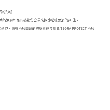
結石的形成
配方有助於通過均衡的礦物質含量來調節貓咪尿液的pH值。
。患有泌尿問題的貓咪喜歡食用 INTEGRA PROTECT 泌尿