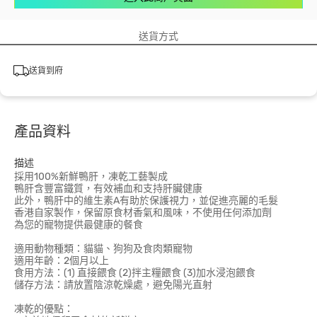
送貨方式
送貨到府
產品資料
描述
採用100%新鮮鴨肝，凍乾工藝製成
鴨肝含豐富鐵質，有效補血和支持肝臟健康
此外，鴨肝中的維生素A有助於保護視力，並促進亮麗的毛髮
香港自家製作，保留原食材香氣和風味，不使用任何添加劑
為您的寵物提供最健康的餐食
適用動物種類：貓貓、狗狗及食肉類寵物
適用年齡：2個月以上
食用方法：(1) 直接餵食 (2)拌主糧餵食 (3)加水浸泡餵食
儲存方法：請放置陰涼乾燥處，避免陽光直射
凍乾的優點：