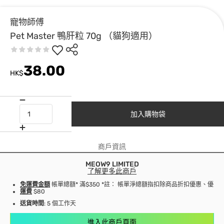
寵物師傅
Pet Master 鴨肝粒 70g （貓狗適用）
38.00
HK$
加入購物袋
商戶資訊
MEOW9 LIMITED
了解更多此商戶
免運費金額
帳單總額* 滿$350 *註： 帳單淨總額指扣除商品折扣優惠、優
運費
$80
送貨時間
: 5 個工作天
進入此商戶頁面