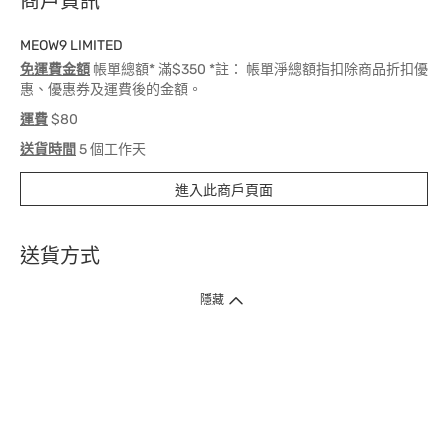
商戶資訊
MEOW9 LIMITED
免運費金額
帳單總額* 滿$350 *註： 帳單淨總額指扣除商品折扣優
惠、優惠券及運費後的金額。
運費
$80
送貨時間
5 個工作天
進入此商戶頁面
送貨方式
1. 送貨到府（受衛生署條例規管產品除外 ）
隱藏
訂單總額淨值滿$399免運費（商戶直送產品除外），選取「特快送」並於早
上9點至下午7點下單，最快30分鐘內送到​。
2. 門店取貨（商戶直送產品除外）
超過160間門市滿$50免費店取，選取「特快門店取貨」最快30分鐘可取貨。
3. 順豐智能櫃（受衛生署條例規管或商戶直送產品除外）
買滿$250免費順豐智能櫃自提點自取，服務範圍包括香港島、九龍、新界、
各大小屋邨、屋苑商場等。