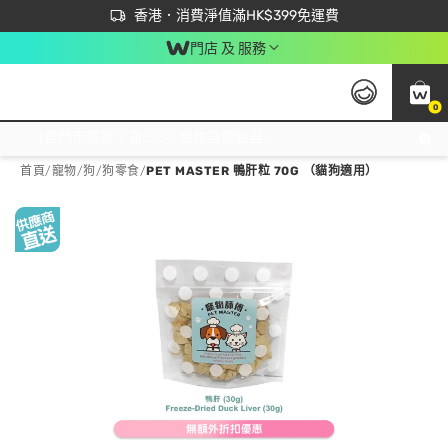
首次APP下單買滿$450 輸入 NEWAPP 即減$50
立即成為易賞錢會員盡享獨家優惠
香港．消費淨值滿HK$399免運費
門店 及 服務
0
免運費門市取貨，滿$250 合作自取點自取免運費，淨額消費滿$399，免費送貨上門！
首頁
/
寵物
/
狗
/
狗零食
/
PET MASTER 鴨肝粒 70G （貓狗適用）