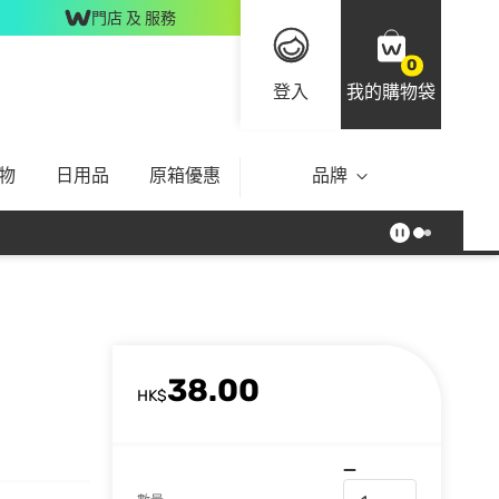
門店 及 服務
0
登入
我的購物袋
物
日用品
原箱優惠
品牌
38.00
HK$