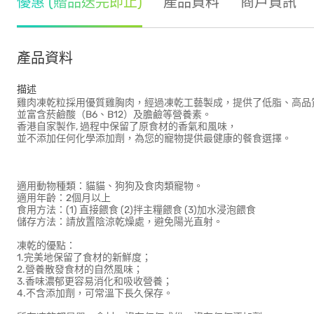
優惠 (贈品送完即止)
產品資料
商戶資訊
產品資料
描述
雞肉凍乾粒採用優質雞胸肉，經過凍乾工藝製成，提供了低脂、高品
並富含菸鹼酸（B6、B12）及膽鹼等營養素。
香港自家製作, 過程中保留了原食材的香氣和風味，
並不添加任何化學添加劑，為您的寵物提供最健康的餐食選擇。
適用動物種類：貓貓、狗狗及食肉類寵物。
適用年齡：2個月以上
食用方法：(1) 直接餵食 (2)拌主糧餵食 (3)加水浸泡餵食
儲存方法：請放置陰涼乾燥處，避免陽光直射。
凍乾的優點：
1.完美地保留了食材的新鮮度；
2.營養散發食材的自然風味；
3.香味濃郁更容易消化和吸收營養；
4.不含添加劑，可常溫下長久保存。