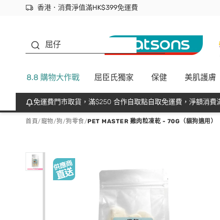
香港．消費淨值滿HK$399免運費
立即成為易賞錢會員盡享獨家優惠
首次APP下單買滿$450 輸入 NEWAPP 即減$50
生蠔BB
屈仔
8.8 購物大作戰
屈臣氏獨家
保健
美肌護膚
免運費門市取貨，滿$250 合作自取點自取免運費，淨額消費滿
首頁
/
寵物
/
狗
/
狗零食
/
PET MASTER 雞肉粒凍乾 - 70G（貓狗適用）