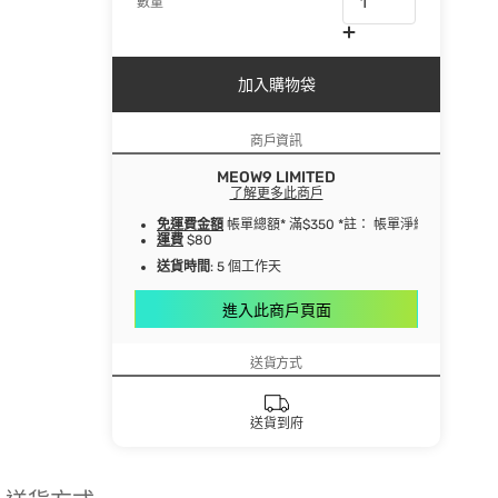
數量
加入購物袋
商戶資訊
MEOW9 LIMITED
了解更多此商戶
免運費金額
帳單總額* 滿$350 *註： 帳單淨總額指扣
運費
$80
送貨時間
: 5 個工作天
進入此商戶頁面
送貨方式
送貨到府