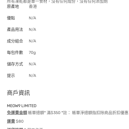
所有凍乾都是單一食材，沒有任何成份，沒有任何添加劑
原產地
香港
優點
N/A
產品用法
N/A
成分組合
N/A
每包件數
70g
儲存方式
N/A
提示
N/A
商戶資訊
MEOW9 LIMITED
免運費金額
帳單總額* 滿$350 *註： 帳單淨總額指扣除商品折扣
運費
$80