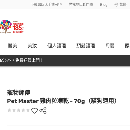
下載屈臣氏手機APP
尋找屈臣氏門市
Blog
繁體
醫美
美妝
個人護理
頭髮護理
母嬰
寵
$399，免費送貨上門！
寵物師傅
Pet Master 雞肉粒凍乾 - 70g（貓狗適用）