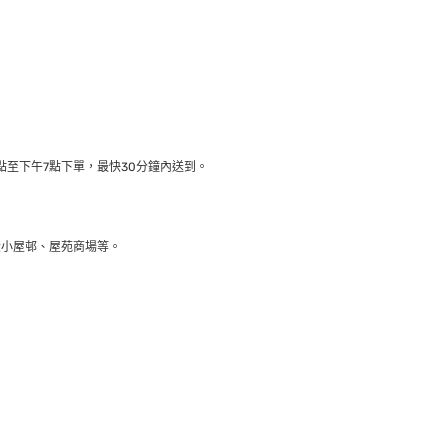
至下午7點下單，最快30分鐘內送到​。
大小屋邨、屋苑商場等。