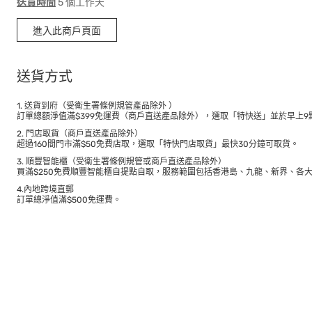
送貨時間
5 個工作天
進入此商戶頁面
送貨方式
1. 送貨到府（受衛生署條例規管產品除外 ）
訂單總額淨值滿$399免運費（商戶直送產品除外），選取「特快送」並於早上9點
2. 門店取貨（商戶直送產品除外）
超過160間門市滿$50免費店取，選取「特快門店取貨」最快30分鐘可取貨。
3. 順豐智能櫃（受衛生署條例規管或商戶直送產品除外）
買滿$250免費順豐智能櫃自提點自取，服務範圍包括香港島、九龍、新界、各
4.內地跨境直郵
訂單總淨值滿$500免運費。