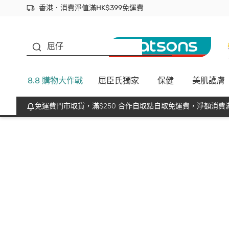
香港．消費淨值滿HK$399免運費
立即成為易賞錢會員盡享獨家優惠
首次APP下單買滿$450 輸入 NEWAPP 即減$50
生蠔BB
屈仔
8.8 購物大作戰
屈臣氏獨家
保健
美肌護膚
免運費門市取貨，滿$250 合作自取點自取免運費，淨額消費滿