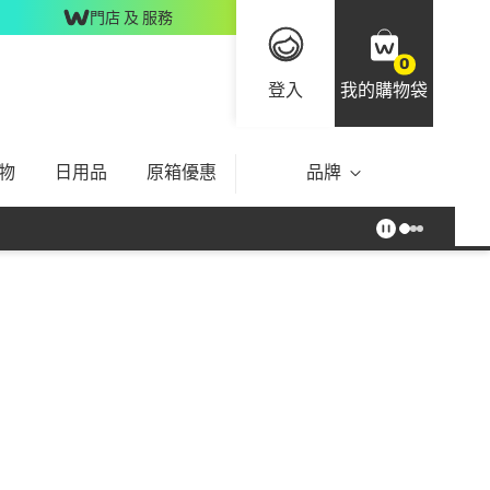
門店 及 服務
0
登入
我的購物袋
物
日用品
原箱優惠
品牌