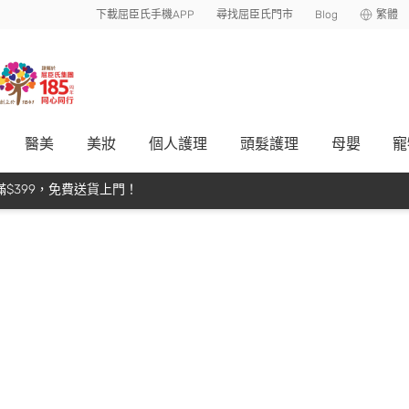
下載屈臣氏手機APP
尋找屈臣氏門市
Blog
繁體
醫美
美妝
個人護理
頭髮護理
母嬰
寵
$399，免費送貨上門！