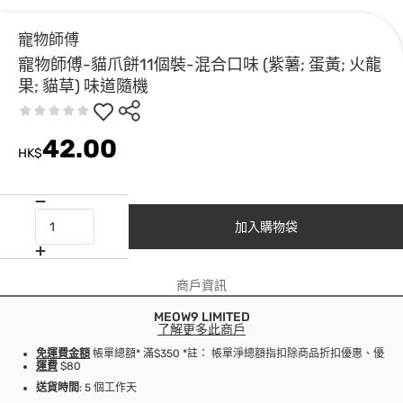
寵物師傅
寵物師傅-貓爪餅11個裝-混合口味 (紫薯; 蛋黃; 火龍
果; 貓草) 味道隨機
42.00
HK$
加入購物袋
商戶資訊
MEOW9 LIMITED
了解更多此商戶
免運費金額
帳單總額* 滿$350 *註： 帳單淨總額指扣除商品折扣優惠、優
運費
$80
送貨時間
: 5 個工作天