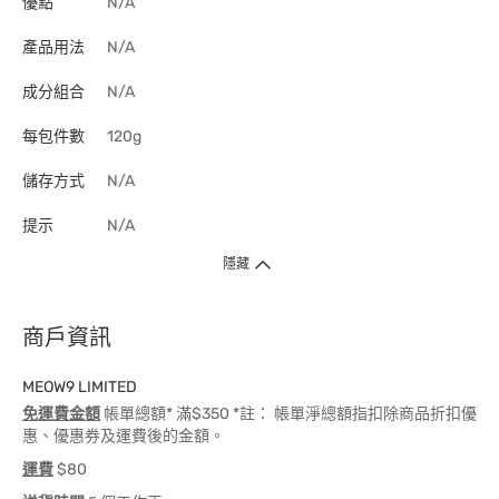
優點
N/A
產品用法
N/A
成分組合
N/A
每包件數
120g
儲存方式
N/A
提示
N/A
隱藏
商戶資訊
MEOW9 LIMITED
免運費金額
帳單總額* 滿$350 *註： 帳單淨總額指扣除商品折扣優
惠、優惠券及運費後的金額。
運費
$80