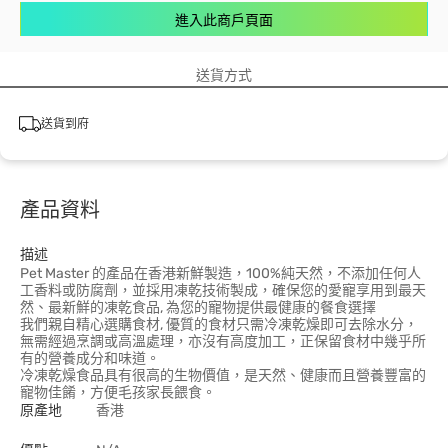
進入此商戶頁面
送貨方式
送貨到府
產品資料
描述
Pet Master 的產品在香港新鮮製造，100%純天然，不添加任何人
工香料或防腐劑，並採用凍乾技術製成，確保您的愛寵享用到最天
然、最新鮮的凍乾食品, 為您的寵物提供最健康的餐食選擇
我們親自精心選購食材, 優質的食材只需冷凍乾燥即可去除水分，
無需經過烹調或高溫處理，亦沒有高度加工，正保留食材中幾乎所
有的營養成分和味道。
冷凍乾燥食品具有很高的生物價值，是天然、健康而且營養豐富的
寵物佳餚，方便毛孩家長餵食。
原產地
香港