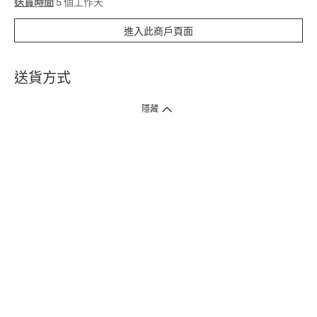
送貨時間
5 個工作天
進入此商戶頁面
送貨方式
1. 送貨到府（受衛生署條例規管產品除外 ）
隱藏
訂單總額淨值滿$399免運費（商戶直送產品除外），選取「特快送」並於早
上9點至下午7點下單，最快30分鐘內送到​。
2. 門店取貨（商戶直送產品除外）
超過160間門市滿$50免費店取，選取「特快門店取貨」最快30分鐘可取貨。
3. 順豐智能櫃（受衛生署條例規管或商戶直送產品除外）
買滿$250免費順豐智能櫃自提點自取，服務範圍包括香港島、九龍、新界、
各大小屋邨、屋苑商場等。
4.內地跨境直郵
訂單總淨值滿$500免運費。