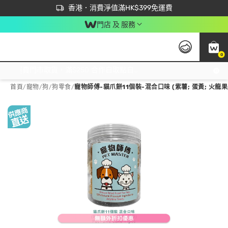
首次APP下單買滿$450 輸入 NEWAPP 即減$50
立即成為易賞錢會員盡享獨家優惠
香港．消費淨值滿HK$399免運費
門店 及 服務
0
免運費門市取貨，滿$250 合作自取點自取免運費，淨額消費滿$399，免費送貨上門！
首頁
/
寵物
/
狗
/
狗零食
/
寵物師傅-貓爪餅11個裝-混合口味 (紫薯; 蛋黃; 火龍果