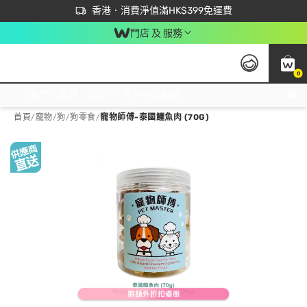
首次APP下單買滿$450 輸入 NEWAPP 即減$50
立即成為易賞錢會員盡享獨家優惠
香港．消費淨值滿HK$399免運費
門店 及 服務
0
免運費門市取貨，滿$250 合作自取點自取免運費，淨額消費滿$399，免費送貨上門！
首頁
/
寵物
/
狗
/
狗零食
/
寵物師傅-泰國鱷魚肉 (70G)