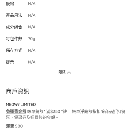
優點
N/A
產品用法
N/A
成分組合
N/A
每包件數
70g
儲存方式
N/A
提示
N/A
隱藏
商戶資訊
MEOW9 LIMITED
免運費金額
帳單總額* 滿$350 *註： 帳單淨總額指扣除商品折扣優
惠、優惠券及運費後的金額。
運費
$80