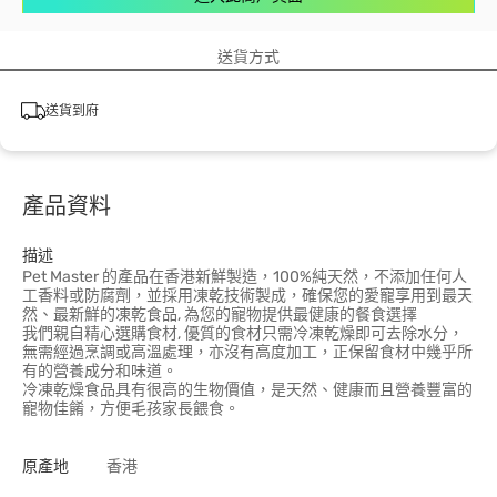
送貨方式
送貨到府
產品資料
描述
Pet Master 的產品在香港新鮮製造，100%純天然，不添加任何人
工香料或防腐劑，並採用凍乾技術製成，確保您的愛寵享用到最天
然、最新鮮的凍乾食品, 為您的寵物提供最健康的餐食選擇
我們親自精心選購食材, 優質的食材只需冷凍乾燥即可去除水分，
無需經過烹調或高溫處理，亦沒有高度加工，正保留食材中幾乎所
有的營養成分和味道。
冷凍乾燥食品具有很高的生物價值，是天然、健康而且營養豐富的
寵物佳餚，方便毛孩家長餵食。
原產地
香港