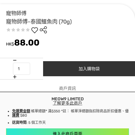
寵物師傅
寵物師傅-泰國鱷魚肉 (70g)
88.00
HK$
加入購物袋
商戶資訊
MEOW9 LIMITED
了解更多此商戶
免運費金額
帳單總額* 滿$350 *註： 帳單淨總額指扣除商品折扣優惠、優
運費
$80
送貨時間
: 5 個工作天
進入此商戶頁面