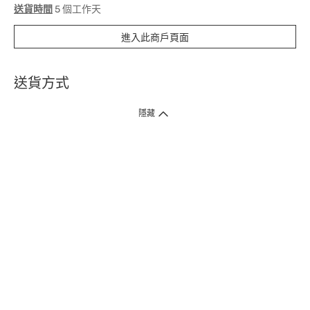
送貨時間
5 個工作天
進入此商戶頁面
送貨方式
1. 送貨到府（受衛生署條例規管產品除外 ）
隱藏
訂單總額淨值滿$399免運費（商戶直送產品除外），選取「特快送」並於早
上9點至下午7點下單，最快30分鐘內送到​。
2. 門店取貨（商戶直送產品除外）
超過160間門市滿$50免費店取，選取「特快門店取貨」最快30分鐘可取貨。
3. 順豐智能櫃（受衛生署條例規管或商戶直送產品除外）
買滿$250免費順豐智能櫃自提點自取，服務範圍包括香港島、九龍、新界、
各大小屋邨、屋苑商場等。
4.內地跨境直郵
訂單總淨值滿$500免運費。