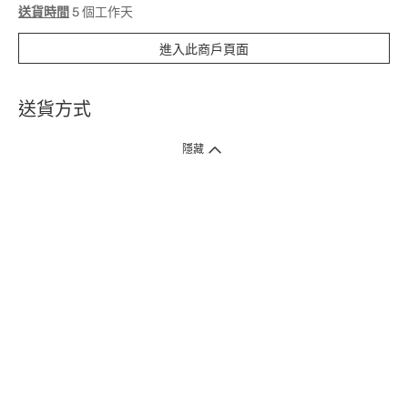
送貨時間
5 個工作天
進入此商戶頁面
送貨方式
1. 送貨到府（受衛生署條例規管產品除外 ）
隱藏
訂單總額淨值滿$399免運費（商戶直送產品除外），選取「特快送」並於早
上9點至下午7點下單，最快30分鐘內送到​。
2. 門店取貨（商戶直送產品除外）
超過160間門市滿$50免費店取，選取「特快門店取貨」最快30分鐘可取貨。
3. 順豐智能櫃（受衛生署條例規管或商戶直送產品除外）
買滿$250免費順豐智能櫃自提點自取，服務範圍包括香港島、九龍、新界、
各大小屋邨、屋苑商場等。
4.內地跨境直郵
訂單總淨值滿$500免運費。