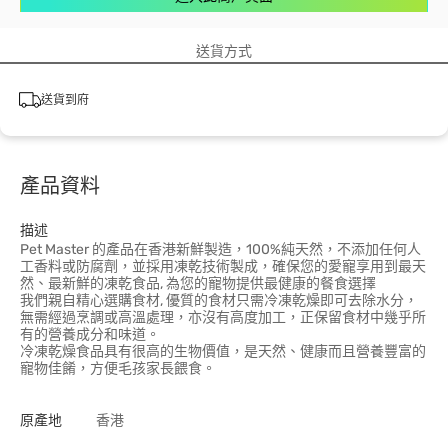
送貨方式
送貨到府
產品資料
描述
Pet Master 的產品在香港新鮮製造，100%純天然，不添加任何人
工香料或防腐劑，並採用凍乾技術製成，確保您的愛寵享用到最天
然、最新鮮的凍乾食品, 為您的寵物提供最健康的餐食選擇
我們親自精心選購食材, 優質的食材只需冷凍乾燥即可去除水分，
無需經過烹調或高溫處理，亦沒有高度加工，正保留食材中幾乎所
有的營養成分和味道。
冷凍乾燥食品具有很高的生物價值，是天然、健康而且營養豐富的
寵物佳餚，方便毛孩家長餵食。
原產地
香港