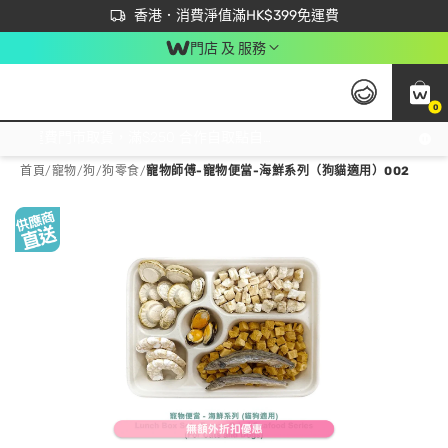
首次APP下單買滿$450 輸入 NEWAPP 即減$50
立即成為易賞錢會員盡享獨家優惠
香港．消費淨值滿HK$399免運費
門店 及 服務
0
免運費門市取貨，滿$250 合作自取點自取免運費，淨額消費滿$399，免費送貨上門！
首頁
/
寵物
/
狗
/
狗零食
/
寵物師傅-寵物便當-海鮮系列（狗貓適用）002