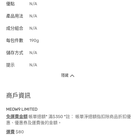
優點
N/A
產品用法
N/A
成分組合
N/A
每包件數
190g
儲存方式
N/A
提示
N/A
隱藏
商戶資訊
MEOW9 LIMITED
免運費金額
帳單總額* 滿$350 *註： 帳單淨總額指扣除商品折扣優
惠、優惠券及運費後的金額。
運費
$80