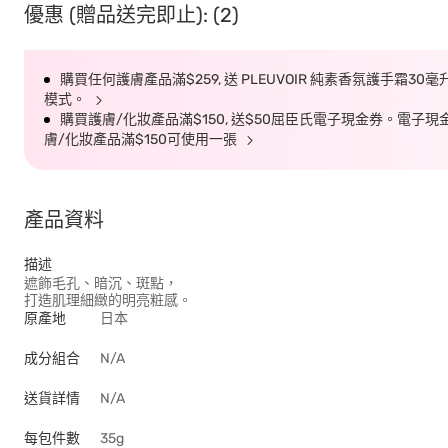
優惠 (贈品送完即止): (2)
購買任何護膚產品滿$259, 送 PLEUVOIR 純素香氛護手霜30
模式。
購買護膚/化妝產品滿$150, 送$50屈臣氏電子現金券。電子現金券有效
膚/化妝產品滿$150可使用一張
產品資料
描述
遮飾毛孔、暗沉、斑點，
打造肌理細緻的明亮粧感。
原產地
日本
成分組合
N/A
送貨詳情
N/A
每包件數
35g