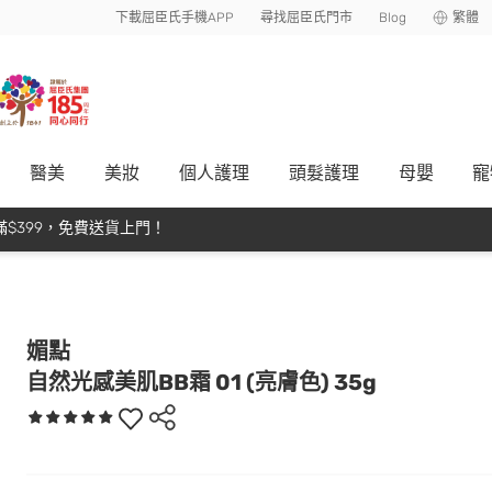
下載屈臣氏手機APP
尋找屈臣氏門市
Blog
繁體
醫美
美妝
個人護理
頭髮護理
母嬰
寵
$399，免費送貨上門！
媚點
自然光感美肌BB霜 01 (亮膚色) 35g