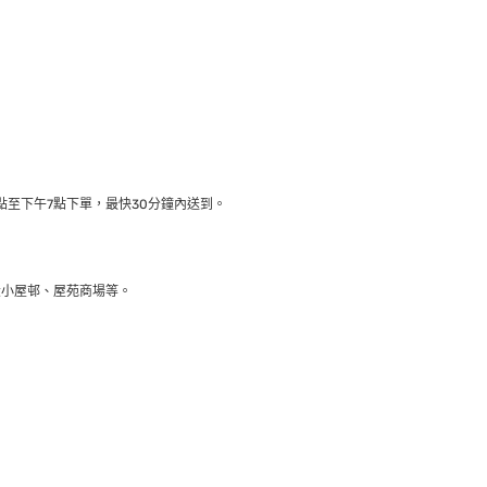
至下午7點下單，最快30分鐘內送到​。
大小屋邨、屋苑商場等。