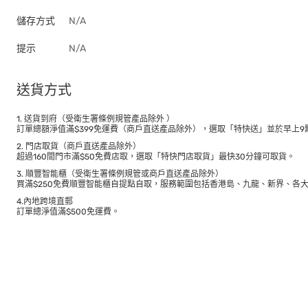
儲存方式
N/A
提示
N/A
送貨方式
1. 送貨到府（受衛生署條例規管產品除外 ）
訂單總額淨值滿$399免運費（商戶直送產品除外），選取「特快送」並於早上9點
2. 門店取貨（商戶直送產品除外）
超過160間門市滿$50免費店取，選取「特快門店取貨」最快30分鐘可取貨。
3. 順豐智能櫃（受衛生署條例規管或商戶直送產品除外）
買滿$250免費順豐智能櫃自提點自取，服務範圍包括香港島、九龍、新界、各
4.內地跨境直郵
訂單總淨值滿$500免運費。