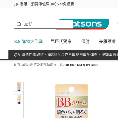
香港．消費淨值滿HK$399免運費
立即成為易賞錢會員盡享獨家優惠
首次APP下單買滿$450 輸入 NEWAPP 即減$50
生蠔BB
屈仔
8.8 購物大作戰
屈臣氏獨家
保健
美肌護膚
免運費門市取貨，滿$250 合作自取點自取免運費，淨額消費滿
首頁
/
美妝
/
粉底及面部輪廓
/
BB霜
/
BB CREAM S 01 35G