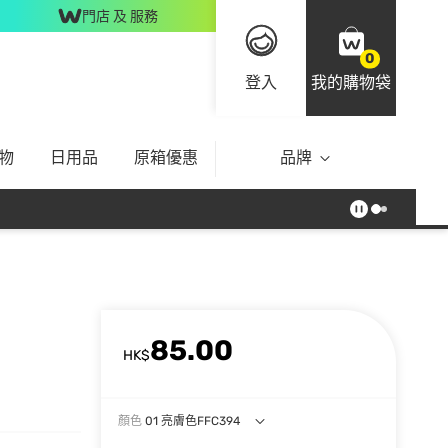
門店 及 服務
0
登入
我的購物袋
物
日用品
原箱優惠
品牌
85.00
HK$
顏色
01 亮膚色FFC394