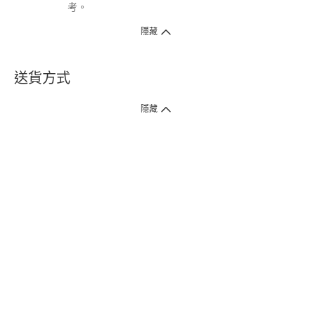
考。
隱藏
送貨方式
1. 送貨到府（受衛生署條例規管產品除外 ）
隱藏
訂單總額淨值滿$399免運費（商戶直送產品除外），選取「特快送」並於早
上9點至下午7點下單，最快30分鐘內送到​。
2. 門店取貨（商戶直送產品除外）
超過160間門市滿$50免費店取，選取「特快門店取貨」最快30分鐘可取貨。
3. 順豐智能櫃（受衛生署條例規管或商戶直送產品除外）
買滿$250免費順豐智能櫃自提點自取，服務範圍包括香港島、九龍、新界、
各大小屋邨、屋苑商場等。
4.內地跨境直郵
訂單總淨值滿$500免運費。