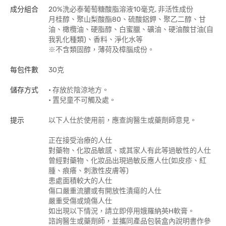
成分組合
20%洗必泰葡萄糖酸脂溶液10毫克, 非活性成份
月桂醇、聚山梨酸酯80、硫酸鋁鉀、聚乙二醇、甘
油、橄欖油、硬脂醇、白蜜臘、礦油、硬油酸甘油(自
我乳化種類)、香料、淨化水等
※不含類固醇，薄荷及樟腦成份。
每包件數
30克
儲存方式
• 存放於陰涼地方。
• 置兒童不可觸及處。
提示
以下人仕於使用前，應查詢醫生或藥劑師意見。
正在接受治療的人仕
對藥物、化妝品敏感、或其家人有此等過敏性的人仕
曾經對藥物、化妝品出現過敏反應人仕(如皮疹、紅
腫、痕癢、刺激性皮膚等)
患處面積較大的人仕
傷口嚴重流膿或有開放性潰瘍的人仕
嚴重受傷或燒傷人仕
如出現以下情況，請立即停用娥羅納英H軟膏。
諮詢醫生或藥劑師，並攜同產品包裝盒內說明書作參