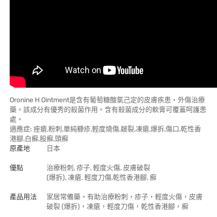
Oronine H Ointment是含有葡萄糖酸氯己定的皮膚疾患・外傷治療
藥。該成分有優秀的殺菌作用。含有殺菌成分的軟膏可覆蓋呵護患
處。
適應症: 痤瘡,粉刺,單純糠疹,輕度燒傷,皴裂,凍瘡,爆拆,傷口,乾性香
港腳,白癬,股癬,頭癬
原產地
日本
優點
治療粉刺, 疹子, 輕度火傷, 皮膚破裂
(爆拆), 凍瘡, 輕度刀傷,乾性香港腳, 癬
產品用法
家居常備藥，有助治療粉刺，疹子，輕度火傷，皮膚
破裂 (爆拆)，凍瘡，輕度刀傷，乾性香港腳，癬