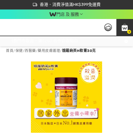
首次APP下單買滿$450 輸入 NEWAPP 即減$50
立即成為易賞錢會員盡享獨家優惠
香港．消費淨值滿HK$399免運費
門店 及 服務
0
免運費門市取貨，滿$250 合作自取點自取免運費，淨額消費滿$399，免費送貨上門！
首頁
/
保健
/
西醫藥
/
藥用皮膚護理
/
娥羅納英H軟膏30克