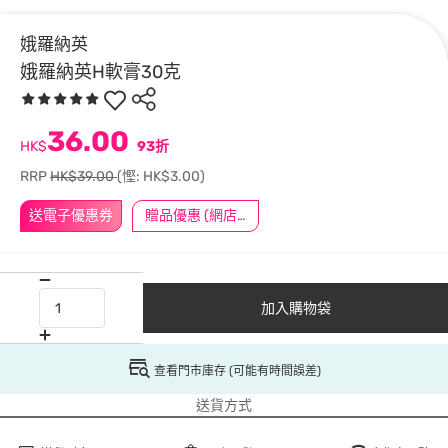
娥羅納英
娥羅納英H軟膏30克
36.00
HK$
93折
RRP
HK$39.00
(慳: HK$3.00)
送電子優惠券
贈品優惠 (網店限定)
加入購物袋
查看門市庫存 (可能有時間誤差)
送貨方式