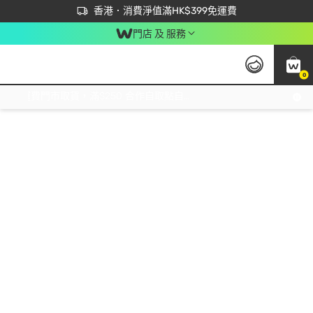
首次APP下單買滿$450 輸入 NEWAPP 即減$50
立即成為易賞錢會員盡享獨家優惠
香港．消費淨值滿HK$399免運費
門店 及 服務
0
免運費門市取貨，滿$250 合作自取點自取免運費，淨額消費滿$399，免費送貨上門！