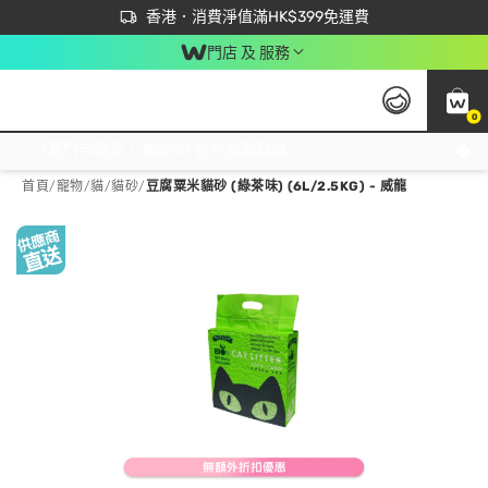
首次APP下單買滿$450 輸入 NEWAPP 即減$50
立即成為易賞錢會員盡享獨家優惠
香港．消費淨值滿HK$399免運費
門店 及 服務
0
免運費門市取貨，滿$250 合作自取點自取免運費，淨額消費滿$399，免費送貨上門！
首頁
/
寵物
/
貓
/
貓砂
/
豆腐粟米貓砂 (綠茶味) (6L/2.5KG) - 威龍