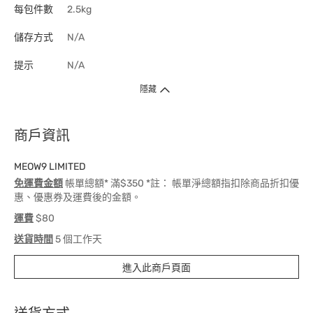
每包件數
2.5kg
儲存方式
N/A
提示
N/A
隱藏
商戶資訊
MEOW9 LIMITED
免運費金額
帳單總額* 滿$350 *註： 帳單淨總額指扣除商品折扣優
惠、優惠券及運費後的金額。
運費
$80
送貨時間
5 個工作天
進入此商戶頁面