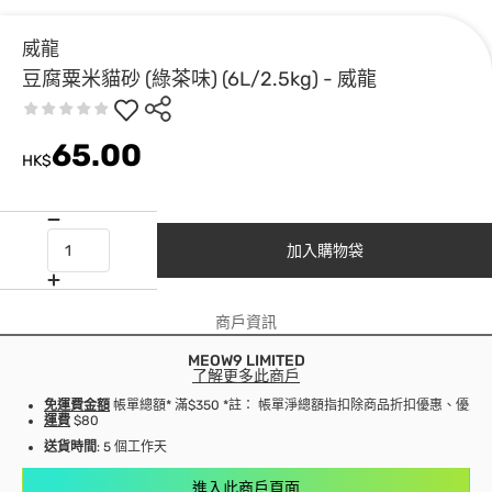
威龍
豆腐粟米貓砂 (綠茶味) (6L/2.5kg) - 威龍
65.00
HK$
加入購物袋
商戶資訊
MEOW9 LIMITED
了解更多此商戶
免運費金額
帳單總額* 滿$350 *註： 帳單淨總額指扣除商品折扣優惠、優
運費
$80
送貨時間
: 5 個工作天
進入此商戶頁面