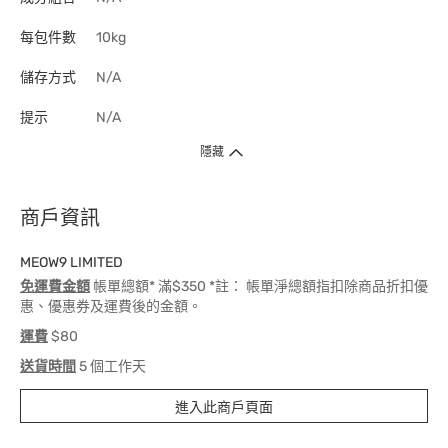
每包件數
10kg
儲存方式
N/A
提示
N/A
隱藏
商戶資訊
MEOW9 LIMITED
免運費金額
帳單總額* 滿$350 *註： 帳單淨總額指扣除商品折扣優
惠、優惠券及運費後的金額。
運費
$80
送貨時間
5 個工作天
進入此商戶頁面