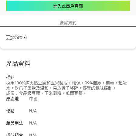
進入此商戶頁面
送貨方式
送貨到府
產品資料
描述
採用100%純天然豆腐和玉米製成，環保，99%無塵，無毒，超吸
水，對爪子柔軟及溫和，易於鏟子移除，優異的氣味控制。
成份：食品級豆腐，玉米澱粉，瓜爾豆膠。
原產地
中國
優點
N/A
產品用法
N/A
成分組合
N/A