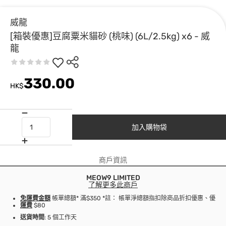
威龍
[箱裝優惠]豆腐粟米貓砂 (桃味) (6L/2.5kg) x6 - 威
龍
330.00
HK$
加入購物袋
商戶資訊
MEOW9 LIMITED
了解更多此商戶
免運費金額
帳單總額* 滿$350 *註： 帳單淨總額指扣除商品折扣優惠、優
運費
$80
送貨時間
: 5 個工作天