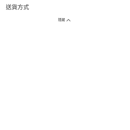
送貨方式
1. 送貨到府（受衛生署條例規管產品除外 ）
隱藏
訂單總額淨值滿$399免運費（商戶直送產品除外），選取「特快送」並於早
上9點至下午7點下單，最快30分鐘內送到​。
2. 門店取貨（商戶直送產品除外）
超過160間門市滿$50免費店取，選取「特快門店取貨」最快30分鐘可取貨。
3. 順豐智能櫃（受衛生署條例規管或商戶直送產品除外）
買滿$250免費順豐智能櫃自提點自取，服務範圍包括香港島、九龍、新界、
各大小屋邨、屋苑商場等。
4.內地跨境直郵
訂單總淨值滿$500免運費。