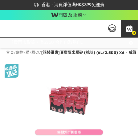
首次APP下單買滿$450 輸入 NEWAPP 即減$50
立即成為易賞錢會員盡享獨家優惠
香港．消費淨值滿HK$399免運費
門店 及 服務
0
免運費門市取貨，滿$250 合作自取點自取免運費，淨額消費滿$399，免費送貨上門！
首頁
/
寵物
/
貓
/
貓砂
/
[箱裝優惠]豆腐粟米貓砂 (桃味) (6L/2.5KG) X6 - 威龍