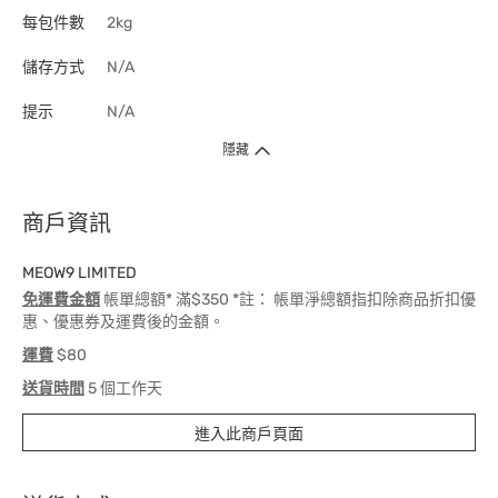
每包件數
2kg
儲存方式
N/A
提示
N/A
隱藏
商戶資訊
MEOW9 LIMITED
免運費金額
帳單總額* 滿$350 *註： 帳單淨總額指扣除商品折扣優
惠、優惠券及運費後的金額。
運費
$80
送貨時間
5 個工作天
進入此商戶頁面