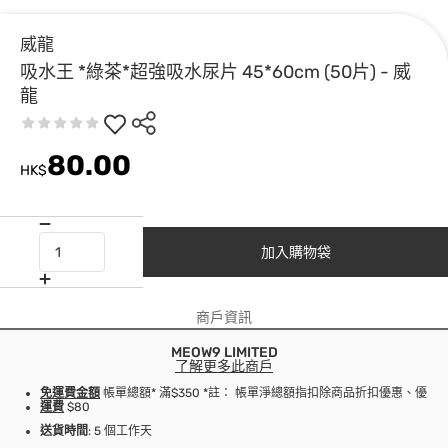
威龍
吸水王 *綠茶*超強吸水尿片 45*60cm (50片) - 威
龍
80.00
HK$
加入購物袋
商戶資訊
MEOW9 LIMITED
了解更多此商戶
免運費金額
帳單總額* 滿$350 *註： 帳單淨總額指扣除商品折扣優惠、優
運費
$80
送貨時間
: 5 個工作天