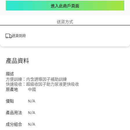
進入此商戶頁面
送貨方式
送貨到府
產品資料
描述
方便訓練：内含誘導因子補助訓練
快速吸收：超級收因子助力尿液更快吸收
原產地
中國
優點
N/A
產品用法
N/A
成分組合
N/A