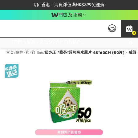
首次APP下單買滿$450 輸入 NEWAPP 即減$50
立即成為易賞錢會員盡享獨家優惠
香港．消費淨值滿HK$399免運費
門店 及 服務
0
免運費門市取貨，滿$250 合作自取點自取免運費，淨額消費滿$399，免費送貨上門！
首頁
/
寵物
/
狗
/
狗用品
/
吸水王 *綠茶*超強吸水尿片 45*60CM (50片) - 威龍