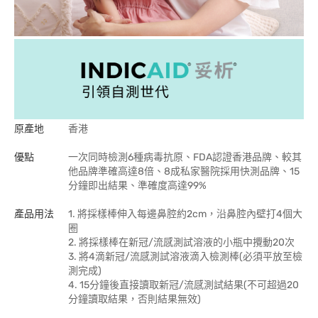
原產地
香港
優點
一次同時檢測6種病毒抗原、FDA認證香港品牌、較其
他品牌準確高達8倍、8成私家醫院採用快測品牌、15
分鐘即出結果、準確度高達99%
產品用法
1. 將採樣棒伸入每邊鼻腔約2cm，沿鼻腔內壁打4個大
圈
2. 將採樣棒在新冠/流感測試溶液的小瓶中攪動20次
3. 將4滴新冠/流感測試溶液滴入檢測棒(必須平放至檢
測完成)
4. 15分鐘後直接讀取新冠/流感測試結果(不可超過20
分鐘讀取結果，否則結果無效)