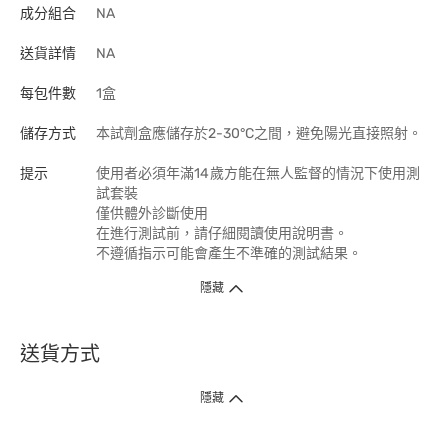
成分組合
NA
送貨詳情
NA
每包件數
1盒
儲存方式
本試劑盒應儲存於2-30°C之間，避免陽光直接照射。
提示
使⽤者必須年滿14 歲方能在無⼈監督的情況下使⽤測
試套裝
僅供體外診斷使⽤
在進行測試前，請仔細閱讀使用說明書。
不遵循指示可能會產生不準確的測試結果。
隱藏
送貨方式
1. 送貨到府（受衛生署條例規管產品除外 ）
隱藏
訂單總額淨值滿$399免運費（商戶直送產品除外），選取「特快送」並於早
上9點至下午7點下單，最快30分鐘內送到​。