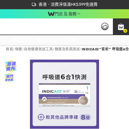
首次APP下單買滿$450 輸入 NEWAPP 即減$50
立即成為易賞錢會員盡享獨家優惠
香港．消費淨值滿HK$399免運費
門店 及 服務
0
免運費門市取貨，滿$250 合作自取點自取免運費，淨額消費滿$399，免費送貨上門！
首頁
/
保健
/
自助健康測試工具
/
健康及疾病測試
/
INDICAID™妥析™ 呼吸道