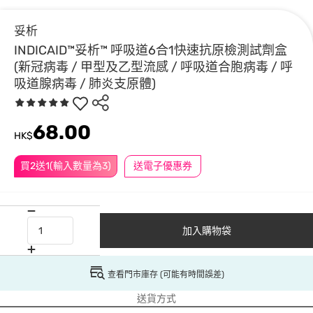
妥析
INDICAID™妥析™ 呼吸道6合1快速抗原檢測試劑盒
(新冠病毒 / 甲型及⼄型流感 / 呼吸道合胞病毒 / 呼
吸道腺病毒 / 肺炎支原體)
68.00
HK$
買2送1(輸入數量為3)
送電子優惠券
加入購物袋
查看門市庫存 (可能有時間誤差)
送貨方式