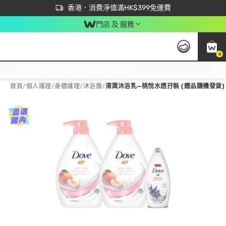
首次APP下單買滿$450 輸入 NEWAPP 即減$50
立即成為易賞錢會員盡享獨家優惠
香港．消費淨值滿HK$399免運費
門店 及 服務
0
免運費門市取貨，滿$250 合作自取點自取免運費，淨額消費滿$399，免費送貨上門！
首頁
/
個人護理
/
身體護理
/
沐浴露
/
清潤沐浴乳—桃悅水透孖裝 (贈品隨機發貨)