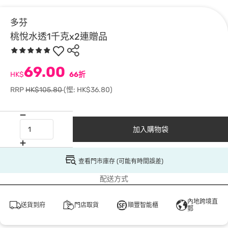
多芬
桃悅水透1千克x2連贈品
69.00
HK$
66折
RRP
HK$105.80
(慳: HK$36.80)
加入購物袋
查看門市庫存 (可能有時間誤差)
配送方式
內地跨境直
送貨到府
門店取貨
順豐智能櫃
郵