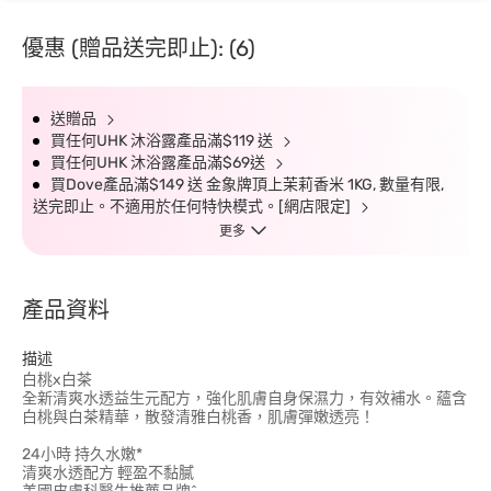
優惠 (贈品送完即止): (6)
送贈品
買任何UHK 沐浴露產品滿$119 送
買任何UHK 沐浴露產品滿$69送
買Dove產品滿$149 送 金象牌頂上茉莉香米 1KG, 數量有限,
送完即止。不適用於任何特快模式。[網店限定]
更多
產品資料
描述
白桃x白茶
全新清爽水透益生元配方，強化肌膚自身保濕力，有效補水。蘊含
白桃與白茶精華，散發清雅白桃香，肌膚彈嫩透亮！
24小時 持久水嫩*
清爽水透配方 輕盈不黏膩