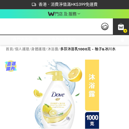
首次APP下單買滿$450 輸入 NEWAPP 即減$50
立即成為易賞錢會員盡享獨家優惠
香港．消費淨值滿HK$399免運費
門店 及 服務
0
免運費門市取貨，滿$250 合作自取點自取免運費，淨額消費滿$399，免費送貨上門！
首頁
/
個人護理
/
身體護理
/
沐浴露
/
多芬沐浴乳1000克 - 柚子&冰川水