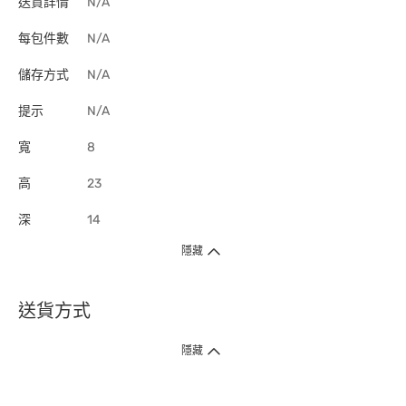
送貨詳情
N/A
每包件數
N/A
儲存方式
N/A
提示
N/A
寬
8
高
23
深
14
隱藏
送貨方式
1. 送貨到府（受衛生署條例規管產品除外 ）
隱藏
訂單總額淨值滿$399免運費（商戶直送產品除外），選取「特快送」並於早
上9點至下午7點下單，最快30分鐘內送到​。
2. 門店取貨（商戶直送產品除外）