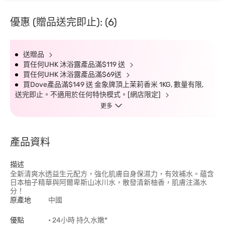
優惠 (贈品送完即止): (6)
送贈品
買任何UHK 沐浴露產品滿$119 送
買任何UHK 沐浴露產品滿$69送
買Dove產品滿$149 送 金象牌頂上茉莉香米 1KG, 數量有限,
送完即止。不適用於任何特快模式。[網店限定]
更多
產品資料
描述
全新清爽水透益生元配方，強化肌膚自身保濕力，有效補水。蘊含
日本柚子精華與阿爾卑斯山冰川水，散發清新柚香，肌膚注滿水
分！
原產地
中國
優點
• 24小時 持久水嫩*