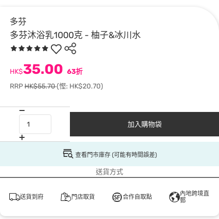
多芬
多芬沐浴乳1000克 - 柚子&冰川水
35.00
HK$
63折
RRP
HK$55.70
(慳: HK$20.70)
加入購物袋
查看門市庫存 (可能有時間誤差)
送貨方式
內地跨境直
送貨到府
門店取貨
合作自取點
郵