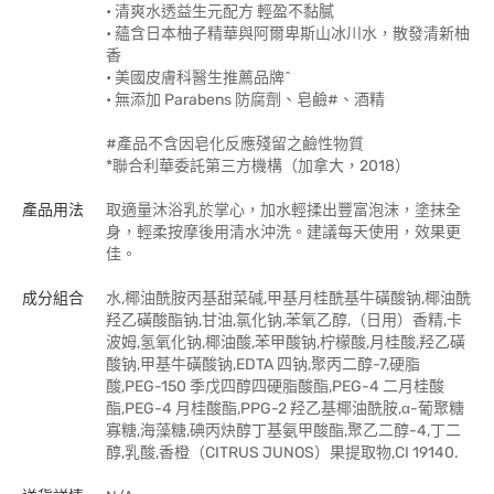
• 清爽水透益生元配方 輕盈不黏膩
• 蘊含日本柚子精華與阿爾卑斯山冰川水，散發清新柚
香
• 美國皮膚科醫生推薦品牌^
• 無添加 Parabens 防腐劑、皂鹼#、酒精
#產品不含因皂化反應殘留之鹼性物質
*聯合利華委託第三方機構（加拿大，2018）
產品用法
取適量沐浴乳於掌心，加水輕揉出豐富泡沫，塗抹全
身，輕柔按摩後用清水沖洗。建議每天使用，效果更
佳。
成分組合
水,椰油酰胺丙基甜菜碱,甲基月桂酰基牛磺酸钠,椰油酰
羟乙磺酸酯钠,甘油,氯化钠,苯氧乙醇,（日用）香精,卡
波姆,氢氧化钠,椰油酸,苯甲酸钠,柠檬酸,月桂酸,羟乙磺
酸钠,甲基牛磺酸钠,EDTA 四钠,聚丙二醇-7,硬脂
酸,PEG-150 季戊四醇四硬脂酸酯,PEG-4 二月桂酸
酯,PEG-4 月桂酸酯,PPG-2 羟乙基椰油酰胺,α-葡聚糖
寡糖,海藻糖,碘丙炔醇丁基氨甲酸酯,聚乙二醇-4,丁二
醇,乳酸,香橙（CITRUS JUNOS）果提取物,CI 19140.