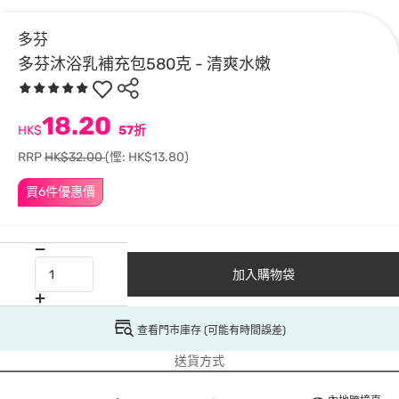
多芬
多芬沐浴乳補充包580克 - 清爽水嫩
18.20
HK$
57折
RRP
HK$32.00
(慳: HK$13.80)
買6件優惠價
加入購物袋
查看門市庫存 (可能有時間誤差)
送貨方式