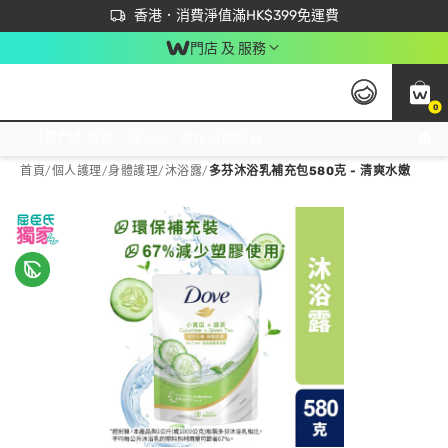
首次APP下單買滿$450 輸入 NEWAPP 即減$50
立即成為易賞錢會員盡享獨家優惠
香港．消費淨值滿HK$399免運費
門店 及 服務
0
免運費門市取貨，滿$250 合作自取點自取免運費，淨額消費滿$399，免費送貨上門！
首頁
/
個人護理
/
身體護理
/
沐浴露
/
多芬沐浴乳補充包580克 - 清爽水嫩