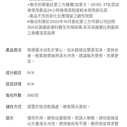
+聯合利華委託第三方機構(加拿大，2018): 21名受試
者使用產品24小時後保濕程度較未使用部位高
~產品不含因皂化反應殘留之鹼性物質
#聯合利華於2022年10月委託第三方市調公司訪問
300位美國皮膚科醫生所得結果,多芬為推薦比例最高
之身體清潔品牌
產品用法
取適量沐浴乳於掌心，加水輕揉出豐富泡沫，塗抹全
身，輕柔按摩後用清水沖洗。建議每天使用，效果更
佳。
成分組合
N/A
送貨詳情
N/A
每包件數
580克
儲存方式
請置於陰涼乾燥處，避免陽光直射。
提示
僅供外用。避免幼童取得。若誤入眼睛，請勿搓揉並
以大量清水沖洗。使用後如有不適，應停用並尋求醫