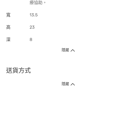
療協助。
寬
13.5
高
23
深
8
隱藏
送貨方式
1. 送貨到府（受衛生署條例規管產品除外 ）
隱藏
訂單總額淨值滿$399免運費（商戶直送產品除外），選取「特快送」並於早
上9點至下午7點下單，最快30分鐘內送到​。
2. 門店取貨（商戶直送產品除外）
超過160間門市滿$50免費店取，選取「特快門店取貨」最快30分鐘可取貨。
3. 順豐智能櫃（受衛生署條例規管或商戶直送產品除外）
買滿$250免費順豐智能櫃自提點自取，服務範圍包括香港島、九龍、新界、
各大小屋邨、屋苑商場等。
4.內地跨境直郵
訂單總淨值滿$500免運費。