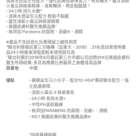
清爽水透益生元配方，強化肌膚自身保濕力，有效補水。蘊含清新
小黃瓜與綠茶精華，清爽暢快，帶走黏膩感！
• 24小時 持久水嫩*
• 清爽水透益生元配方 輕盈不黏膩
• 蘊含清新小黃瓜與綠茶精華
• 美國皮膚科醫生推薦品牌^
• 無添加 Parabens 防腐劑、皂鹼#、酒精
#產品不含因皂化反應殘留之鹼性物質
*聯合利華委託第三方機構（加拿大，2018）: 21名受試者使用產
品24小時後保濕程度較未使用部位高
^聯合利華於2018年8月委託第三方市調公司訪問294位美國皮膚科
醫生所得結果, 多芬為推薦比例最高之身體清潔品牌
原產地
中國
優點
• 親膚益生元小分子，配合12-HSA*專研鎖水配方，強
化肌膚屏障
• 清新小黃瓜 X 綠茶香氛
• 24小時 長效水潤+
• 中性PH溫和親膚
• 無添加PARABENS 防腐劑、皂鹼~、酒精
• NO.1 美國皮膚科醫生推薦品牌#
*指羥基硬脂酸