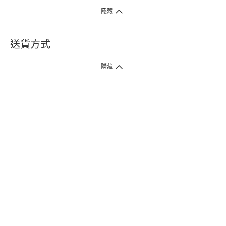
隱藏
送貨方式
1. 送貨到府（受衛生署條例規管產品除外 ）
隱藏
訂單總額淨值滿$399免運費（商戶直送產品除外），選取「特快送」並於早
上9點至下午7點下單，最快30分鐘內送到​。
2. 門店取貨（商戶直送產品除外）
超過160間門市滿$50免費店取，選取「特快門店取貨」最快30分鐘可取貨。
3. 順豐智能櫃（受衛生署條例規管或商戶直送產品除外）
買滿$250免費順豐智能櫃自提點自取，服務範圍包括香港島、九龍、新界、
各大小屋邨、屋苑商場等。
4.內地跨境直郵
訂單總淨值滿$500免運費。