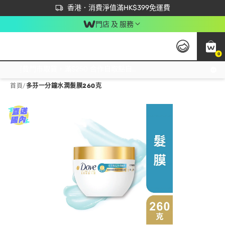
首次APP下單買滿$450 輸入 NEWAPP 即減$50
立即成為易賞錢會員盡享獨家優惠
香港．消費淨值滿HK$399免運費
門店 及 服務
0
免運費門市取貨，滿$250 合作自取點自取免運費，淨額消費滿$399，免費送貨上門！
首頁
/
多芬一分鐘水潤髮膜260克