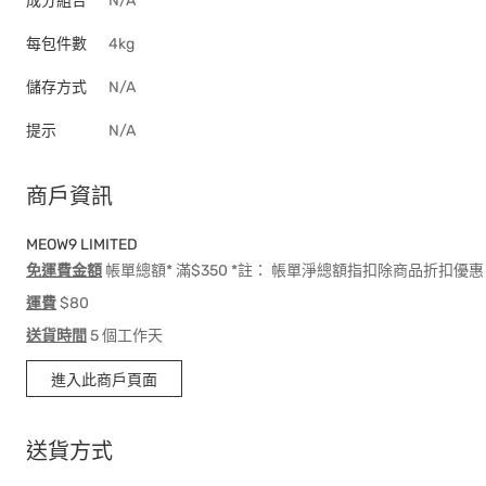
成分組合
N/A
每包件數
4kg
儲存方式
N/A
提示
N/A
商戶資訊
MEOW9 LIMITED
免運費金額
帳單總額* 滿$350 *註： 帳單淨總額指扣除商品折扣
運費
$80
送貨時間
5 個工作天
進入此商戶頁面
送貨方式