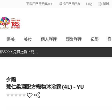
下載屈臣氏手機APP
尋找屈臣氏門市
Blog
繁體
醫美
美妝
個人護理
頭髮護理
母嬰
寵
$399，免費送貨上門！
夕陽
薏仁柔潤配方寵物沐浴露 (4L) - YU