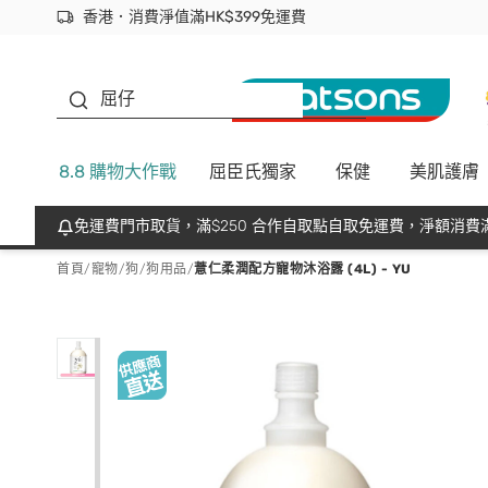
香港．消費淨值滿HK$399免運費
立即成為易賞錢會員盡享獨家優惠
首次APP下單買滿$450 輸入 NEWAPP 即減$50
生蠔BB
屈仔
8.8 購物大作戰
屈臣氏獨家
保健
美肌護膚
免運費門市取貨，滿$250 合作自取點自取免運費，淨額消費滿
首頁
/
寵物
/
狗
/
狗用品
/
薏仁柔潤配方寵物沐浴露 (4L) - YU