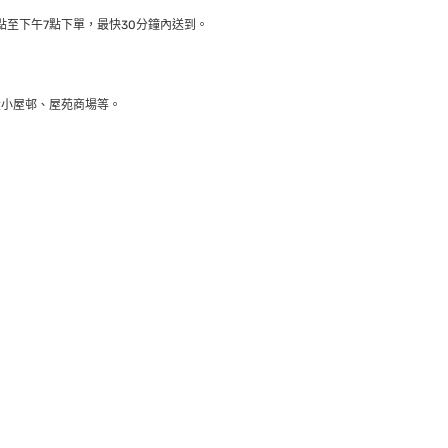
至下午7點下單，最快30分鐘內送到​。
大小屋邨、屋苑商場等。