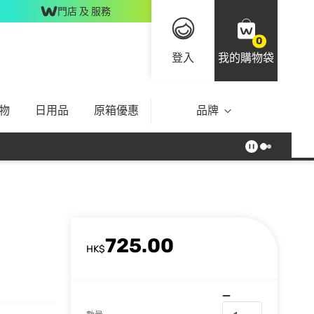
門店 及 服務
0
登入
我的購物袋
物
日用品
原箱優惠
品牌
725.00
HK$