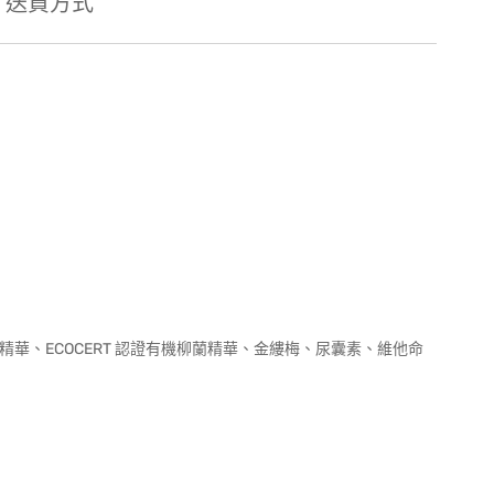
送貨方式
仁精華、ECOCERT 認證有機柳蘭精華、金縷梅、尿囊素、維他命