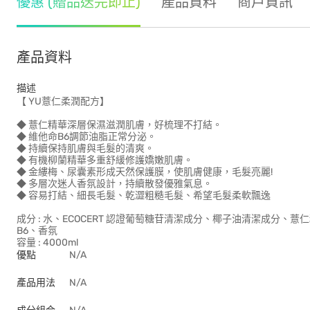
優惠 (贈品送完即止)
產品資料
商戶資訊
產品資料
描述
【 YU薏仁柔潤配方】
◆ 薏仁精華深層保濕滋潤肌膚，好梳理不打結。
◆ 維他命B6調節油脂正常分泌。
◆ 持續保持肌膚與毛髮的清爽。
◆ 有機柳蘭精華多重舒緩修護嬌嫩肌膚。
◆ 金縷梅、尿囊素形成天然保護膜，使肌膚健康，毛髮亮麗!
◆ 多層次迷人香氛設計，持續散發優雅氣息。
◆ 容易打結、細長毛髮、乾澀粗糙毛髮、希望毛髮柔軟飄逸
成分 : 水、ECOCERT 認證葡萄糖苷清潔成分、椰子油清潔成分、薏
B6、香氛
容量 : 4000ml
優點
N/A
產品用法
N/A