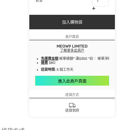
數量
加入購物袋
商戶資訊
MEOW9 LIMITED
了解更多此商戶
免運費金額
帳單總額* 滿$350 *註： 帳單淨總額指扣
運費
$80
送貨時間
: 5 個工作天
進入此商戶頁面
送貨方式
送貨到府