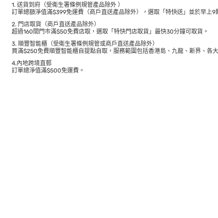
1. 送貨到府（受衛生署條例規管產品除外 ）
訂單總額淨值滿$399免運費（商戶直送產品除外），選取「特快送」並於早上9點
2. 門店取貨（商戶直送產品除外）
超過160間門市滿$50免費店取，選取「特快門店取貨」最快30分鐘可取貨。
3. 順豐智能櫃（受衛生署條例規管或商戶直送產品除外）
買滿$250免費順豐智能櫃自提點自取，服務範圍包括香港島、九龍、新界、各
4.內地跨境直郵
訂單總淨值滿$500免運費。