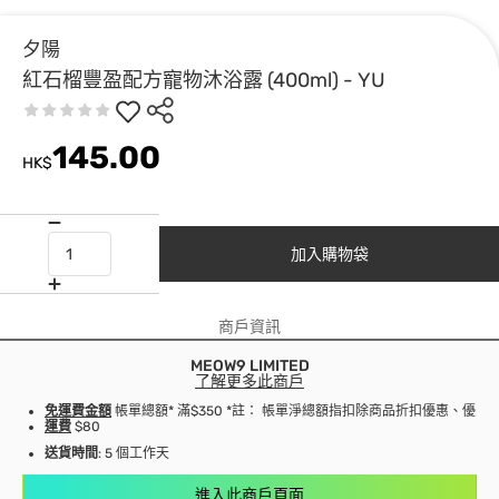
夕陽
紅石榴豐盈配方寵物沐浴露 (400ml) - YU
145.00
HK$
加入購物袋
商戶資訊
MEOW9 LIMITED
了解更多此商戶
免運費金額
帳單總額* 滿$350 *註： 帳單淨總額指扣除商品折扣優惠、優
運費
$80
送貨時間
: 5 個工作天
進入此商戶頁面