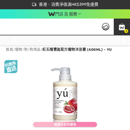
首次APP下單買滿$450 輸入 NEWAPP 即減$50
立即成為易賞錢會員盡享獨家優惠
香港．消費淨值滿HK$399免運費
門店 及 服務
0
免運費門市取貨，滿$250 合作自取點自取免運費，淨額消費滿$399，免費送貨上門！
首頁
/
寵物
/
狗
/
狗用品
/
紅石榴豐盈配方寵物沐浴露 (400ML) - YU