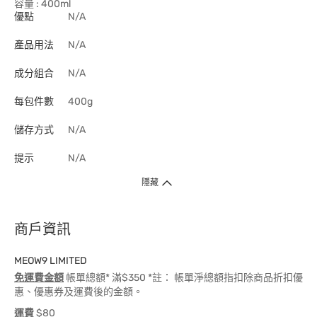
容量 : 400ml
優點
N/A
產品用法
N/A
成分組合
N/A
每包件數
400g
儲存方式
N/A
提示
N/A
隱藏
商戶資訊
MEOW9 LIMITED
免運費金額
帳單總額* 滿$350 *註： 帳單淨總額指扣除商品折扣優
惠、優惠券及運費後的金額。
運費
$80