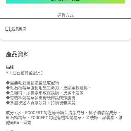
送貨方式
送貨到府
產品資料
描述
YU 紅石榴豐盈配方】
◆需要毛髮蓬鬆造型感度寵物
◆紅石榴精華強化毛髮生命力，更顯柔軟蓬鬆。
◆金縷梅、尿囊素形成保護膜，洗澡不過敏 !
◆有機柳蘭精華多重舒緩修護嬌嫩肌膚。
◆多層次迷人香氛設計，持續優雅美麗。
成分 : 水、ECOCERT 認證葡萄糖苷清潔成分、椰子油清潔成分、
紅石榴精華、ECOCERT 認證有機柳蘭精華、金縷梅、尿囊素、維
他命B6、香氛