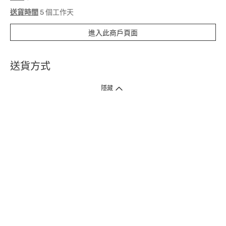
送貨時間
5 個工作天
進入此商戶頁面
送貨方式
1. 送貨到府（受衛生署條例規管產品除外 ）
隱藏
訂單總額淨值滿$399免運費（商戶直送產品除外），選取「特快送」並於早
上9點至下午7點下單，最快30分鐘內送到​。
2. 門店取貨（商戶直送產品除外）
超過160間門市滿$50免費店取，選取「特快門店取貨」最快30分鐘可取貨。
3. 順豐智能櫃（受衛生署條例規管或商戶直送產品除外）
買滿$250免費順豐智能櫃自提點自取，服務範圍包括香港島、九龍、新界、
各大小屋邨、屋苑商場等。
4.內地跨境直郵
訂單總淨值滿$500免運費。