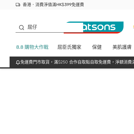
香港．消費淨值滿HK$399免運費
立即成為易賞錢會員盡享獨家優惠
首次APP下單買滿$450 輸入 NEWAPP 即減$50
生蠔BB
屈仔
8.8 購物大作戰
屈臣氏獨家
保健
美肌護膚
免運費門市取貨，滿$250 合作自取點自取免運費，淨額消費滿