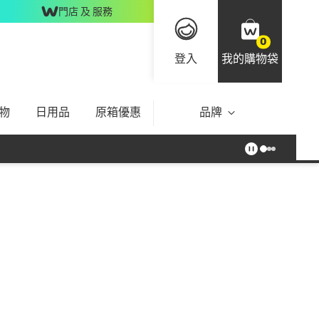
門店 及 服務
0
登入
我的購物袋
物
日用品
原箱優惠
品牌