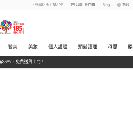
下載屈臣氏手機APP
尋找屈臣氏門市
Blog
繁體
醫美
美妝
個人護理
頭髮護理
母嬰
寵
$399，免費送貨上門！