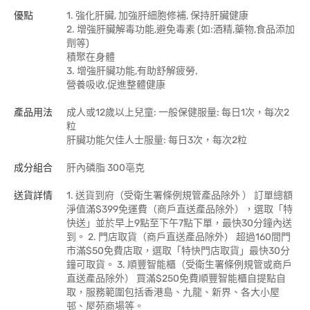
優點
1. 強化肝臟, 加強肝細胞修補, 保持肝臟健康
2. 增強肝臟解毒功能,避免毒素 (如:酒精,藥物,食品添加
劑等)
積聚在身體
3. 增強肝臟功能,有助舒解疲勞,
營養吸收,促進整體健康
產品用法
成人或12歲以上兒童: 一般保健服量: 每日1次，每次2
粒
肝臟功能欠佳人士服量: 每日3次，每次2粒
成分組合
肝內磷脂 300亳克
送貨詳情
1. 送貨到府（受衛生署條例規管產品除外 ） 訂單總額
淨值滿$399免運費（商戶直送產品除外），選取「特
快送」並於早上9點至下午7點下單，最快30分鐘內送
到​。 2. 門店取貨（商戶直送產品除外） 超過160間門
市滿$50免費店取，選取「特快門店取貨」最快30分
鐘可取貨。 3. 順豐智能櫃（受衛生署條例規管或商戶
直送產品除外） 買滿$250免費順豐智能櫃自提點自
取，服務範圍包括香港島、九龍、新界、各大小屋
邨、屋苑商場等。