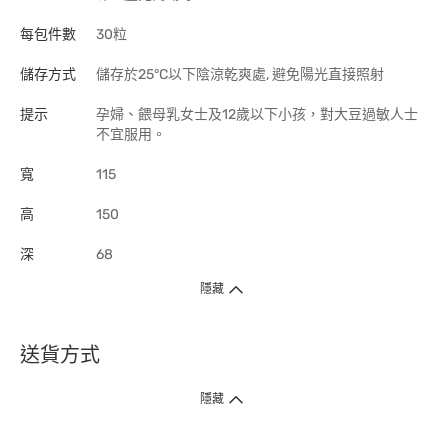
每包件數
30粒
儲存方式
儲存於25°C以下陰涼乾爽處, 避免陽光直接照射
提示
孕婦、餵母乳女士及12歲以下小孩，對大豆過敏人士
不宜服用。
寬
115
高
150
深
68
隱藏
送貨方式
1. 送貨到府（受衛生署條例規管產品除外 ）
隱藏
訂單總額淨值滿$399免運費（商戶直送產品除外），選取「特快送」並於早
上9點至下午7點下單，最快30分鐘內送到​。