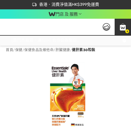
首次APP下單買滿$450 輸入 NEWAPP 即減$50
立即成為易賞錢會員盡享獨家優惠
香港．消費淨值滿HK$399免運費
門店 及 服務
0
免運費門市取貨，滿$250 合作自取點自取免運費，淨額消費滿$399，免費送貨上門！
首頁
/
保健
/
保健食品及維他命
/
肝臟健康
/
健肝素30粒裝