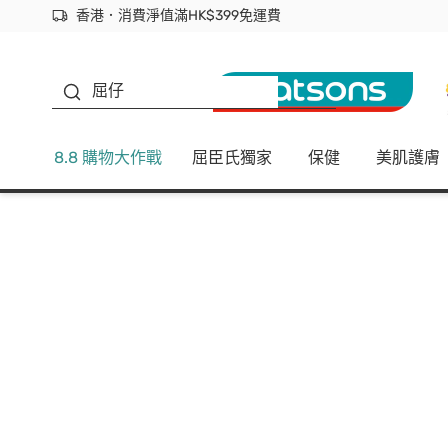
香港．消費淨值滿HK$399免運費
立即成為易賞錢會員盡享獨家優惠
首次APP下單買滿$450 輸入 NEWAPP 即減$50
生蠔BB
屈仔
8.8 購物大作戰
屈臣氏獨家
保健
美肌護膚