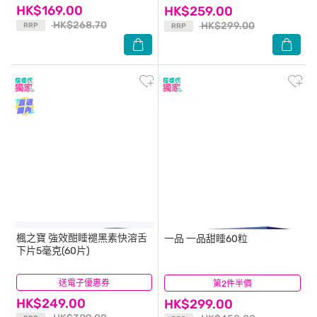
HK$169.00
HK$259.00
HK$268.70
HK$299.00
RRP
RRP
楓之寶
強效酣睡褪黑素快溶舌
一品
一品甜睡60粒
下片5毫克(60片)
送電子優惠券
(5)
第2件半價
(6)
HK$249.00
HK$299.00