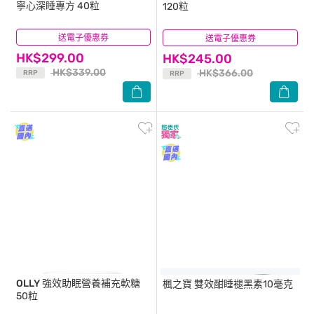
寧心深睡專方 40粒
120粒
送電子優惠券
(4)
送電子優惠券
(53)
HK$299.00
HK$245.00
HK$339.00
HK$366.00
RRP
RRP
OLLY
強效助眠營養補充軟糖
楓之寶
雙效酣睡褪黑素10毫克
50粒