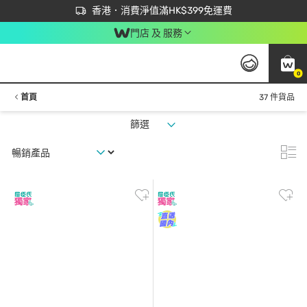
首次APP下單買滿$450 輸入 NEWAPP 即減$50
立即成為易賞錢會員盡享獨家優惠
香港．消費淨值滿HK$399免運費
門店 及 服務
0
首頁
37 件貨品
篩選