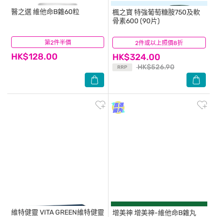
醫之選
維他命B雜60粒
楓之寶
特強葡萄糖胺750及軟
骨素600 (90片)
第2件半價
(53)
2件或以上照價8折
(27)
HK$128.00
HK$324.00
HK$526.90
RRP
維特健靈
VITA GREEN維特健靈
增美神
增美神-維他命B雜丸