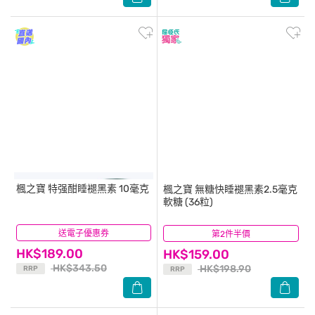
楓之寶
特强酣睡褪黑素 10毫克
楓之寶
無糖快睡褪黑素2.5毫克
軟糖 (36粒)
送電子優惠券
(33)
第2件半價
(0)
HK$189.00
HK$159.00
HK$343.50
HK$198.90
RRP
RRP