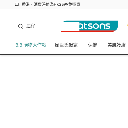
香港．消費淨值滿HK$399免運費
立即成為易賞錢會員盡享獨家優惠
首次APP下單買滿$450 輸入 NEWAPP 即減$50
生蠔BB
屈仔
8.8 購物大作戰
屈臣氏獨家
保健
美肌護膚