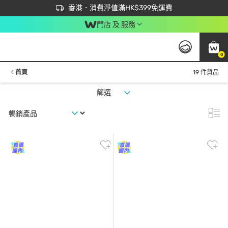
首次APP下單買滿$450 輸入 NEWAPP 即減$50
立即成為易賞錢會員盡享獨家優惠
香港．消費淨值滿HK$399免運費
門店 及 服務
0
首頁
19 件貨品
篩選