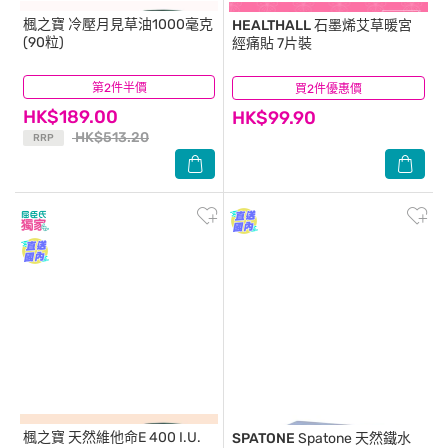
楓之寶
冷壓月見草油1000毫克
HEALTHALL
石墨烯艾草暖宮
(90粒)
經痛貼 7片裝
第2件半價
(6)
買2件優惠價
(5)
HK$189.00
HK$99.90
HK$513.20
RRP
楓之寶
天然維他命E 400 I.U.
SPATONE
Spatone 天然鐵水