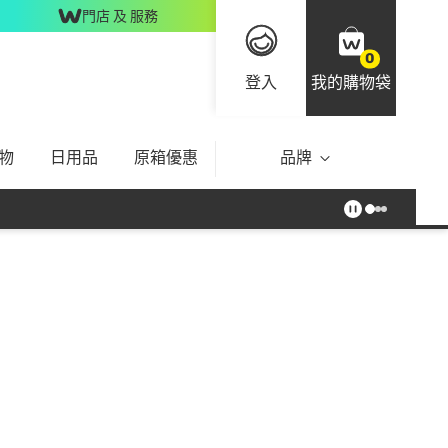
門店 及 服務
0
登入
我的購物袋
物
日用品
原箱優惠
品牌