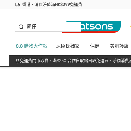
香港．消費淨值滿HK$399免運費
立即成為易賞錢會員盡享獨家優惠
首次APP下單買滿$450 輸入 NEWAPP 即減$50
生蠔BB
屈仔
8.8 購物大作戰
屈臣氏獨家
保健
美肌護膚
免運費門市取貨，滿$250 合作自取點自取免運費，淨額消費滿