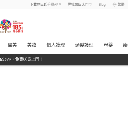
下載屈臣氏手機APP
尋找屈臣氏門市
Blog
繁體
醫美
美妝
個人護理
頭髮護理
母嬰
寵
$399，免費送貨上門！