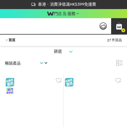
首次APP下單買滿$450 輸入 NEWAPP 即減$50
立即成為易賞錢會員盡享獨家優惠
香港．消費淨值滿HK$399免運費
門店 及 服務
0
首頁
27 件貨品
篩選