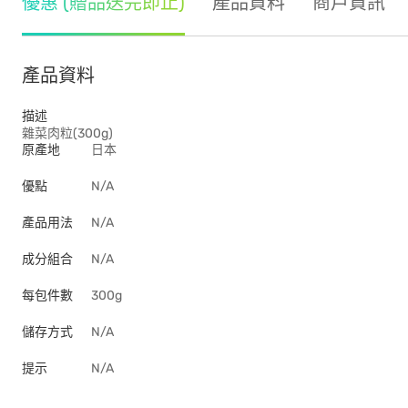
優惠 (贈品送完即止)
產品資料
商戶資訊
產品資料
描述
雜菜肉粒(300g)
原產地
日本
優點
N/A
產品用法
N/A
成分組合
N/A
每包件數
300g
儲存方式
N/A
提示
N/A