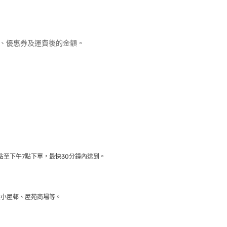
優惠、優惠券及運費後的金額。
至下午7點下單，最快30分鐘內送到​。
大小屋邨、屋苑商場等。