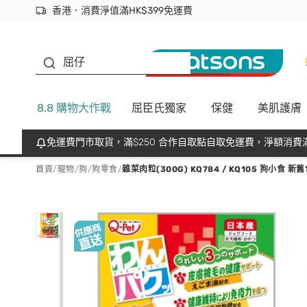
香港．消費淨值滿HK$399免運費
立即成為易賞錢會員盡享獨家優惠
首次APP下單買滿$450 輸入 NEWAPP 即減$50
生蠔BB
屈仔
8.8 購物大作戰
屈臣氏獨家
保健
美肌護膚
免運費門市取貨，滿$250 合作自取點自取免運費，淨額消費滿
首頁
/
寵物
/
狗
/
狗零食
/
雜菜肉粒(300G) KQ784 / KQ105 狗小食 