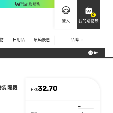
門店 及 服務
0
登入
我的購物袋
物
日用品
原箱優惠
品牌
32.70
舊包裝 隨機
HK$