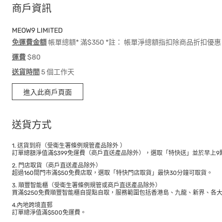
商戶資訊
MEOW9 LIMITED
免運費金額
帳單總額* 滿$350 *註： 帳單淨總額指扣除商品折扣
運費
$80
送貨時間
5 個工作天
進入此商戶頁面
送貨方式
1. 送貨到府（受衛生署條例規管產品除外 ）
訂單總額淨值滿$399免運費（商戶直送產品除外），選取「特快送」並於早上9點
2. 門店取貨（商戶直送產品除外）
超過160間門市滿$50免費店取，選取「特快門店取貨」最快30分鐘可取貨。
3. 順豐智能櫃（受衛生署條例規管或商戶直送產品除外）
買滿$250免費順豐智能櫃自提點自取，服務範圍包括香港島、九龍、新界、各
4.內地跨境直郵
訂單總淨值滿$500免運費。