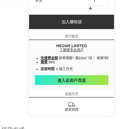
數量
加入購物袋
商戶資訊
MEOW9 LIMITED
了解更多此商戶
免運費金額
帳單總額* 滿$350 *註： 帳單淨總額指扣
運費
$80
送貨時間
: 5 個工作天
進入此商戶頁面
送貨方式
送貨到府