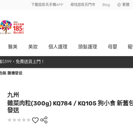
下載屈臣氏手機APP
尋找屈臣氏門市
Blog
繁體
醫美
美妝
個人護理
頭髮護理
母嬰
寵
$399，免費送貨上門！
新舊包裝 隨機發送
九州
雜菜肉粒(300g) KQ784 / KQ105 狗小食 新
發送