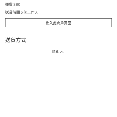
運費
$80
送貨時間
5 個工作天
進入此商戶頁面
送貨方式
1. 送貨到府（受衛生署條例規管產品除外 ）
隱藏
訂單總額淨值滿$399免運費（商戶直送產品除外），選取「特快送」並於早
上9點至下午7點下單，最快30分鐘內送到​。
2. 門店取貨（商戶直送產品除外）
超過160間門市滿$50免費店取，選取「特快門店取貨」最快30分鐘可取貨。
3. 順豐智能櫃（受衛生署條例規管或商戶直送產品除外）
買滿$250免費順豐智能櫃自提點自取，服務範圍包括香港島、九龍、新界、
各大小屋邨、屋苑商場等。
4.內地跨境直郵
訂單總淨值滿$500免運費。