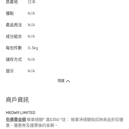
原產地
日本
優點
N/A
產品用法
N/A
成分組合
N/A
每包件數
0.3kg
儲存方式
N/A
提示
N/A
隱藏
商戶資訊
MEOW9 LIMITED
免運費金額
帳單總額* 滿$350 *註： 帳單淨總額指扣除商品折扣優
惠、優惠券及運費後的金額。