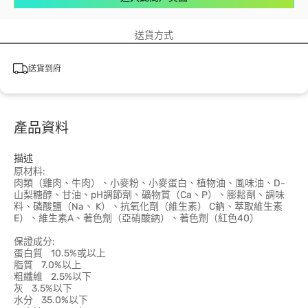
送貨方式
送貨到府
產品資料
描述
原材料:
肉類（雞肉、牛肉）、小麥粉、小麥蛋白、植物油、風味油、D-
山梨糖醇、甘油、pH調節劑、礦物質（Ca、P）、膨鬆劑、調味
料、磷酸鹽（Na、 K）、抗氧化劑（維生素） C鈉、萃取維生素
E）、維生素A、著色劑（亞硝酸鈉）、著色劑（紅色40）
保證成分:
蛋白質 10.5%或以上
脂質 7.0%以上
粗纖維 2.5%以下
灰 3.5%以下
水分 35.0%以下