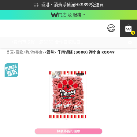
首次APP下單買滿$450 輸入 NEWAPP 即減$50
立即成為易賞錢會員盡享獨家優惠
香港．消費淨值滿HK$399免運費
門店 及 服務
0
免運費門市取貨，滿$250 合作自取點自取免運費，淨額消費滿$399，免費送貨上門！
首頁
/
寵物
/
狗
/
狗零食
/
<旨味> 牛肉切條 (300G) 狗小食 KQ049