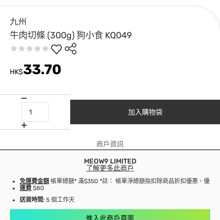
九州
牛肉切條 (300g) 狗小食 KQ049
33.70
HK$
加入購物袋
商戶資訊
MEOW9 LIMITED
了解更多此商戶
免運費金額
帳單總額* 滿$350 *註： 帳單淨總額指扣除商品折扣優惠、優
運費
$80
送貨時間
: 5 個工作天
進入此商戶頁面