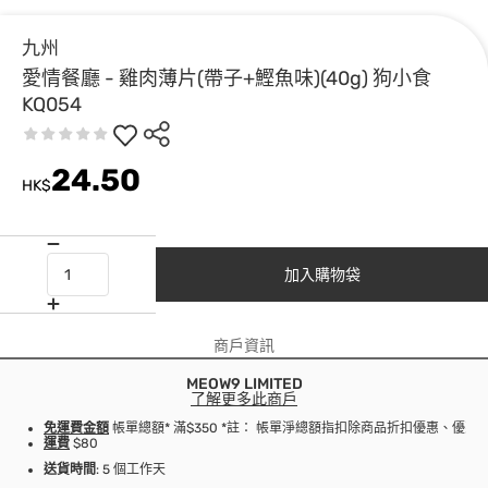
九州
愛情餐廳 - 雞肉薄片(帶子+鰹魚味)(40g) 狗小食
KQ054
24.50
HK$
加入購物袋
商戶資訊
MEOW9 LIMITED
了解更多此商戶
免運費金額
帳單總額* 滿$350 *註： 帳單淨總額指扣除商品折扣優惠、優
運費
$80
送貨時間
: 5 個工作天