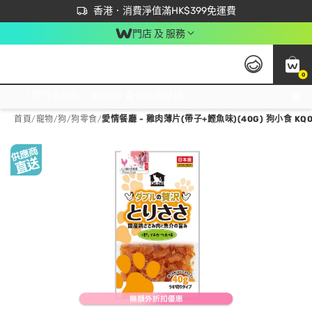
首次APP下單買滿$450 輸入 NEWAPP 即減$50
立即成為易賞錢會員盡享獨家優惠
香港．消費淨值滿HK$399免運費
門店 及 服務
0
免運費門市取貨，滿$250 合作自取點自取免運費，淨額消費滿$399，免費送貨上門！
首頁
/
寵物
/
狗
/
狗零食
/
愛情餐廳 - 雞肉薄片(帶子+鰹魚味)(40G) 狗小食 KQ0