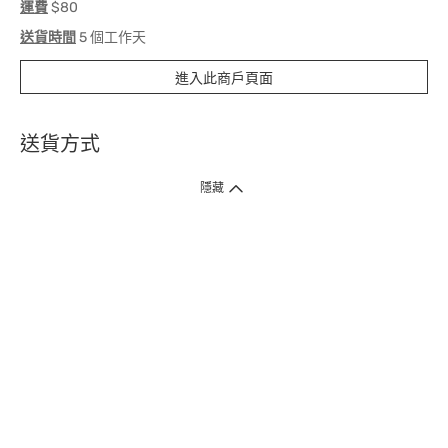
運費
$80
送貨時間
5 個工作天
進入此商戶頁面
送貨方式
1. 送貨到府（受衛生署條例規管產品除外 ）
隱藏
訂單總額淨值滿$399免運費（商戶直送產品除外），選取「特快送」並於早
上9點至下午7點下單，最快30分鐘內送到​。
2. 門店取貨（商戶直送產品除外）
超過160間門市滿$50免費店取，選取「特快門店取貨」最快30分鐘可取貨。
3. 順豐智能櫃（受衛生署條例規管或商戶直送產品除外）
買滿$250免費順豐智能櫃自提點自取，服務範圍包括香港島、九龍、新界、
各大小屋邨、屋苑商場等。
4.內地跨境直郵
訂單總淨值滿$500免運費。