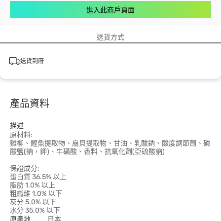
進入此商戶頁面
送貨方式
送貨到府
產品資料
描述
原材料:
雞柳、鰹魚提取物、扇貝提取物、甘油、乳酸鈉、酸度調節劑、磷
酸鹽(鈉，鉀)、牛磺酸、香料、抗氧化劑(亞硫酸鈉)
保證成分:
蛋白質 36.5% 以上
脂肪 1.0% 以上
粗纖維 1.0% 以下
灰分 5.0% 以下
水分 35.0% 以下
原產地
日本