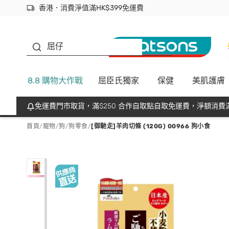
香港．消費淨值滿HK$399免運費
立即成為易賞錢會員盡享獨家優惠
首次APP下單買滿$450 輸入 NEWAPP 即減$50
生蠔BB
屈仔
8.8 購物大作戰
屈臣氏獨家
保健
美肌護膚
免運費門市取貨，滿$250 合作自取點自取免運費，淨額消費滿
首頁
/
寵物
/
狗
/
狗零食
/
[御馳走]羊肉切條 (120G) 00966 狗小食