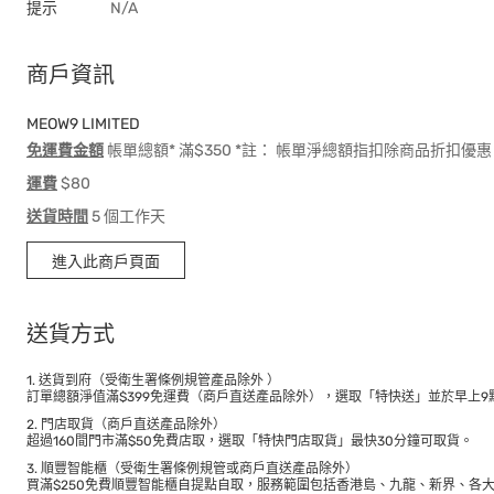
提示
N/A
商戶資訊
MEOW9 LIMITED
免運費金額
帳單總額* 滿$350 *註： 帳單淨總額指扣除商品折扣
運費
$80
送貨時間
5 個工作天
進入此商戶頁面
送貨方式
1. 送貨到府（受衛生署條例規管產品除外 ）
訂單總額淨值滿$399免運費（商戶直送產品除外），選取「特快送」並於早上9點
2. 門店取貨（商戶直送產品除外）
超過160間門市滿$50免費店取，選取「特快門店取貨」最快30分鐘可取貨。
3. 順豐智能櫃（受衛生署條例規管或商戶直送產品除外）
買滿$250免費順豐智能櫃自提點自取，服務範圍包括香港島、九龍、新界、各