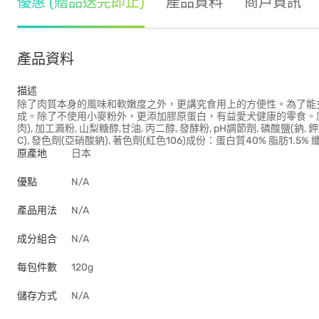
優惠 (贈品送完即止)
產品資料
商戶資訊
產品資料
描述
除了肉質本身的風味和軟嫩度之外，更講究食用上的方便性。為了能
成。除了不使用小麥粉外，更添加膠原蛋白，有益愛犬健康的零食。原料：雞
肉), 加工澱粉, 山梨糖醇,甘油, 丙二醇, 發酵粉, pH調節劑, 磷酸鹽(鈉, 
C), 發色劑(亞硝酸鈉), 著色劑(紅色106)成份：蛋白質40% 脂肪1.5% 纖
原產地
日本
優點
N/A
產品用法
N/A
成分組合
N/A
每包件數
120g
儲存方式
N/A