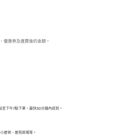
優惠、優惠券及運費後的金額。
至下午7點下單，最快30分鐘內送到​。
大小屋邨、屋苑商場等。