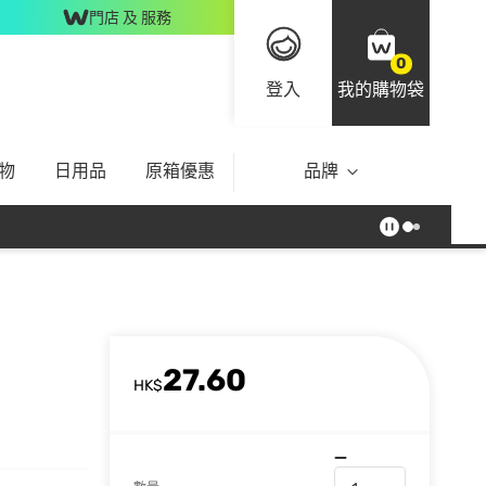
門店 及 服務
0
登入
我的購物袋
物
日用品
原箱優惠
品牌
27.60
HK$