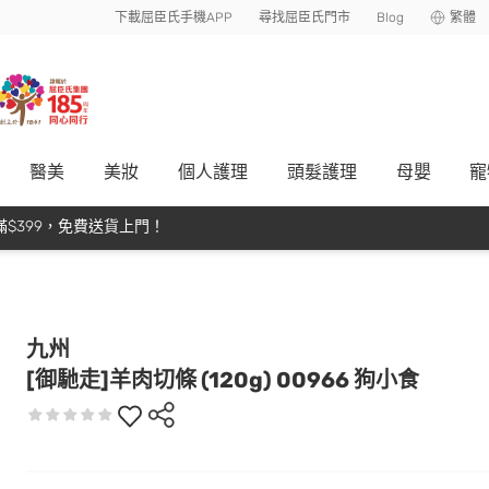
下載屈臣氏手機APP
尋找屈臣氏門市
Blog
繁體
醫美
美妝
個人護理
頭髮護理
母嬰
寵
$399，免費送貨上門！
九州
[御馳走]羊肉切條 (120g) 00966 狗小食