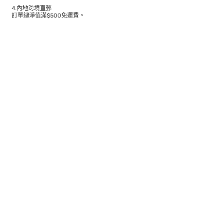
4.內地跨境直郵
訂單總淨值滿$500免運費。