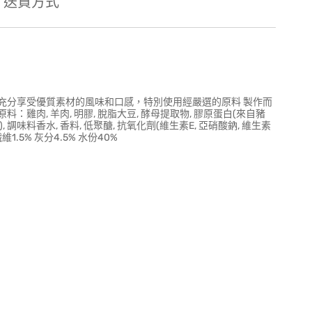
送貨方式
充分享受優質素材的風味和口感，特別使用經嚴選的原料 製作而
肉, 羊肉, 明膠, 脫脂大豆, 酵母提取物, 膠原蛋白(來自豬
鉀), 調味料香水, 香料, 低聚醣, 抗氧化劑(維生素E, 亞硝酸鈉, 維生素
維1.5% 灰分4.5% 水份40%