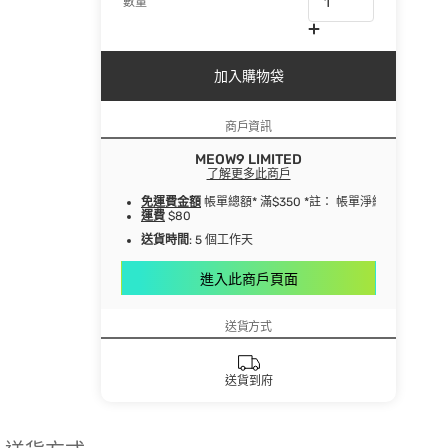
數量
加入購物袋
商戶資訊
MEOW9 LIMITED
了解更多此商戶
免運費金額
帳單總額* 滿$350 *註： 帳單淨總額指扣
運費
$80
送貨時間
: 5 個工作天
進入此商戶頁面
送貨方式
送貨到府